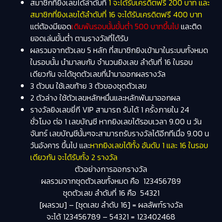
สมาชิกที่ยิงเลขได้ลำดับที่
1 จะได้รับเครดิตฟรี 200 บาท และ
สมาชิกที่ยิงเลขได้ลำดับที่ 16 จะได้รับเครดิตฟรี 400 บาท
แต่ต้องมียอด
เดิมพันรอบนั้นขั้นต่ำ 500 บาทขึ้นไป
และติด
ยอดเล่นขั้นต่ำ ตามรางวัลที่ได้รับ
ผลรวมจากตัวเลข 5 หลัก ที่สมาชิกยิงเข้ามาในระบบทั้งหมด
ในรอบนั้น นำมาลบกับ จำนวนยิงเลข ลำดับที่ 16 ในรอบ
เดียวกัน จะได้ชุดตัวเลขที่นำมาออกผลรางวัล
3 ตัวบน ใช้เลขท้าย 3 ตัวของชุดตัวเลข
2 ตัวล่าง ใช้ตัวเลขหลักหมื่นและหลักพันมาออกผล
รางวัลยิงเลขยี่กี VIP สามารถ รับได้ 1 ครั้งภายใน 24
ชั่วโมง ต่อ 1 เลขบัญชี หากยิงเลขได้รอบเวลา 9.00 น วัน
จันทร์ เลขบัญชีนั้นๆจะสามารถรับรางวัลได้อีกทีเมื่อ 9.00 น
วันอังคาร ขึ้นไป และ
หากยิงเลขได้ทั้ง อันดับ 1 และ 16 ในรอบ
เดียวกัน จะได้รับทั้ง 2 รางวัล
ตัวอย่างการออกรางวัล
ผลรวมจากชุดตัวเลขทั้งหมด คือ 123456789
ชุดตัวเลข ลำดับที่ 16 คือ 54321
[ผลรวม] – [ชุดเลข ลำดับ 16] = ผลลัพท์รางวัล
จะได้ 123456789 – 54321 = 1234
02468