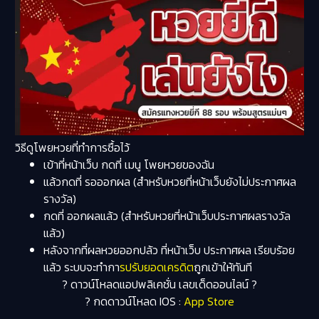
วิธีดูโพยหวยที่ทำการซื้อไว้
เข้าที่หน้าเว็บ กดที่ เมนู โพยหวยของฉัน
แล้วกดที่ รอออกผล (สำหรับหวยที่หน้าเว็บยังไม่ประกาศผล
รางวัล)
กดที่ ออกผลแล้ว (สำหรับหวยที่หน้าเว็บประกาศผลรางวัล
แล้ว)
หลังจากที่ผลหวยออกปล้ว ที่หน้าเว็บ ประกาศผล เรียบร้อย
แล้ว ระบบจะทำกา
รปรับยอดเครดิต
ถูกเข้าให้ทันที
? ดาวน์โหลดแอปพลิเคชั่น เลขเด็ดออนไลน์ ?
? กดดาวน์โหลด IOS :
App Store