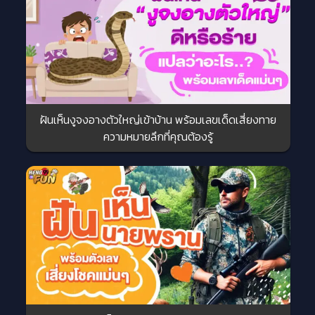
ฝันเห็นงูจงอางตัวใหญ่เข้าบ้าน พร้อมเลขเด็ดเสี่ยงทาย
ความหมายลึกที่คุณต้องรู้