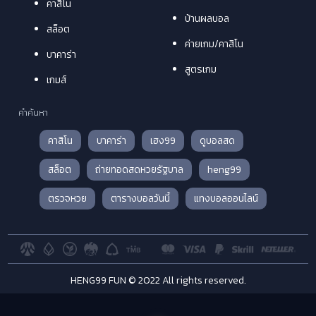
คาสิโน
บ้านผลบอล
สล็อต
ค่ายเกม/คาสิโน
บาคาร่า
สูตรเกม
เกมส์
คำค้นหา
คาสิโน
บาคาร่า
เฮง99
ดูบอลสด
สล็อต
ถ่ายทอดสดหวยรัฐบาล
heng99
ตรวจหวย
ตารางบอลวันนี้
แทงบอลออนไลน์
HENG99 FUN © 2022 All rights reserved.