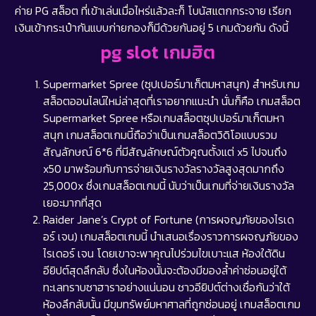
ค่าย PG สล็อต ที่เข้าเล่นเมื่อไหร่แล้วละก็ โบนัสแตกกระจาย เรียก
เงินเข้ากระเป๋ากันแบบก่ายกองก็มีด้วยกันอยู่ 5 เกมด้วยกัน ดังนี้
pg slot เกมฮิต
Supermarket Spree (ซุปเปอร์มาเก็ตมหาสนุก) สำหรับเกม
สล็อตออนไลน์ใหม่ล่าสุดที่เราอยากแนะนำ นั่นก็คือ เกมสล็อต
Supermarket Spree หรือเกมสล็อตซุปเปอร์มาเก็ตมหา
สนุก เกมสล็อตเกมนี้ถือว่าเป็นเกมสล็อตวิดิโอแบบรวม
สัญลักษณ์ 6*6 ที่มีสัญลักษณ์ตัวคูณตั้งแต่ x5 ไปจนถึง
x50 มาพร้อมกับการจ่ายเงินรางวัลรางวัลสูงสุดมากถึง
25,000x ซึ่งเกมสล็อตเกมนี้ นับว่าเป็นเกมที่จ่ายเงินรางวัล
เยอะมากที่สุด
Raider Jane’s Crypt of Fortune (การผจญภัยของไรเด
อร์ เจน) เกมสล็อตเกมนี้ นำเสนอเรื่องราวการผจญภัยของ
ไรเดอร์ เจน โดยเขาจะพาคุณไปร่วมไขเบาะแส ห้องใต้ดิน
อียิปต์สุดลึกลับ ซึ่งในห้องนั้นจะต้องมีของล้ำค่าซ่อนอยู่ใต้
ทะเลทราบซาฮาราอย่างแน่นอน ชาวอียิปต์ต่างเชื่อกันว่าใต้
ห้องลึกลับนั้น มีขุมทรัพย์มหาศาลที่ถูกซ่อนอยู่ เกมสล็อตเกม