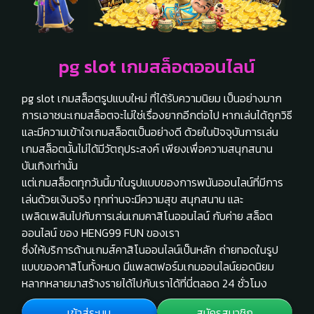
pg slot เกมสล็อตออนไลน์
pg slot เกมสล็อตรูปแบบใหม่ ที่ได้รับความนิยม เป็นอย่างมาก
การเอาชนะเกมสล็อตจะไม่ใช่เรื่องยากอีกต่อไป หากเล่นได้ถูกวิธี
และมีความเข้าใจ
เกมสล็อต
เป็นอย่างดี ด้วยในปัจจุบันการเล่น
เกมสล็อตนั้นไม่ได้มีวัตถุประสงค์ เพียงเพื่อความสนุกสนาน
บันเทิงเท่านั้น
แต่เกมสล็อตทุกวันนี้มาในรูปแบบของการพนันออนไลน์ที่มีการ
เล่นด้วยเงินจริง ทุกท่านจะมีความสุข สนุกสนาน และ
เพลิดเพลินไปกับการเล่นเกมคาสิโนออนไลน์ กับค่าย สล็อต
ออนไลน์ ของ
HENG99 FUN
ของเรา
ซึ่งให้บริการด้านเกมส์คาสิโนออนไลน์เป็นหลัก ถ่ายทอดในรูป
แบบของคาสิโนทั้งหมด มีแพลตฟอร์ม
เกมออนไลน์
ยอดนิยม
หลากหลายมาสร้างรายได้ไปกับเราได้ที่นี่ตลอด 24 ชั่วโมง
เข้าสู่ระบบ
สมัครสมาชิก