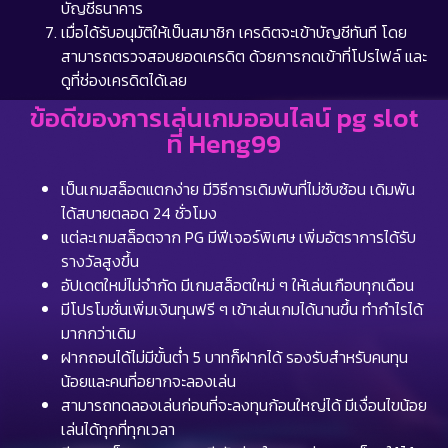
บัญชีธนาคาร
เมื่อได้รับอนุมัติให้เป็นสมาชิก เครดิตจะเข้าบัญชีทันที โดย
สามารถตรวจสอบยอดเครดิต ด้วยการกดเข้าที่โปรไฟล์ และ
ดูที่ช่องเครดิตได้เลย
ข้อดีของการเล่นเกมออนไลน์ pg slot
ที่ Heng99
เป็นเกมสล็อตแตกง่าย มีวิธีการเดิมพันที่ไม่ซับซ้อน เดิมพัน
ได้สบายตลอด 24 ชั่วโมง
แต่ละเกมสล็อตจาก PG มีฟีเจอร์พิเศษ เพิ่มอัตราการได้รับ
รางวัลสูงขึ้น
อัปเดตใหม่ไม่จำกัด มีเกมสล็อตใหม่ ๆ ให้เล่นเกือบทุกเดือน
มีโปรโมชั่นเพิ่มเงินทุนฟรี ๆ เข้าเล่นเกมได้นานขึ้น ทำกำไรได้
มากกว่าเดิม
ฝากถอนได้ไม่มีขั้นต่ำ 5 บาทก็ฝากได้ รองรับสำหรับคนทุน
น้อยและคนที่อยากจะลองเล่น
สามารถทดลองเล่นก่อนที่จะลงทุนก้อนใหญ่ได้ มีเงื่อนไขน้อย
เล่นได้ทุกที่ทุกเวลา