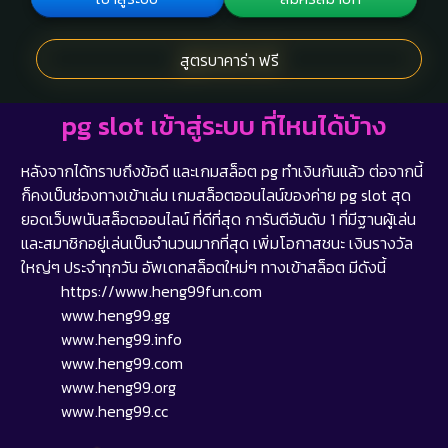
สูตรบาคาร่า ฟรี
pg slot เข้าสู่ระบบ ที่ไหนได้บ้าง
หลังจากได้ทราบถึงข้อดี และเกมสล็อต pg ทำเงินกันแล้ว ต่อจากนี้
ก็คงเป็นช่องทางเข้าเล่น เกม
สล็อตออนไลน์
ของค่าย pg slot สุด
ยอดเว็บพนันสล็อตออนไลน์ ที่ดีที่สุด การันตีอันดับ 1 ที่มีฐานผู้เล่น
และสมาชิกอยู่เล่นเป็นจำนวนมากที่สุด เพิ่มโอกาสชนะ เงินรางวัล
ใหญ่ๆ ประจำทุกวัน อัพเดทสล็อตใหม่ๆ ทางเข้าสล็อต มีดังนี้
https://www.heng99fun.com
www.heng99.gg
www.heng99.info
www.heng99.com
www.heng99.org
www.heng99.cc