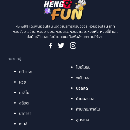
Heng99 เดิมพันออนไลน์ เปิดให้บริการครบวงจร หวยออนไลน์ อาทิ
หวยรัฐบาลไทย, หวยฮานอย, หวยลาว, หวยมาเลย์, หวยหุ้น, หวยยี่กี และ
ยังมีคาสิโนออนไลน์ และเกมเดิมพันอีกมากมายให้เล่น
หมวดหมู่
โปรโมชั่น
หน้าแรก
พนันบอล
หวย
บอลสด
คาสิโน
บ้านผลบอล
สล็อต
ค่ายเกม/คาสิโน
บาคาร่า
สูตรเกม
เกมส์