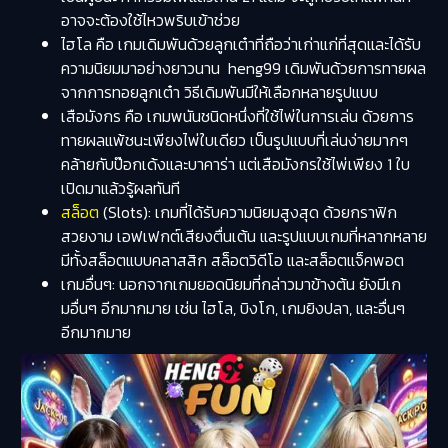
อาจจะต้องใช้ไหวพริบเข้าช่วย
ไฮโล คือ เกมเดิมพันด้วยลูกเต๋าที่ถือว่าเก่าแก่ที่สุดและได้รับ
ความนิยมมาอย่างยาวนาน heng99 เดิมพันด้วยการทายผล
จากการทอยลูกเต๋า วิธีเดิมพันมีให้เลือกหลายรูปแบบ
เสือมังกร คือ เกมพนันชนิดหนึ่งที่ใช้ไพ่ในการเล่น ด้วยการ
ทายผลแพ้ชนะเพียงไพ่ใบเดียว เป็นรูปแบบที่เล่นง่ายมากๆ
คล้ายกับป๊อกเด้งและบาคาร่า แต่เสือมังกรใช้ไพ่เพียง 1 ใบ
เปิดมาแล้วรู้ผลทันที
สล็อต
(Slots): เกมที่ได้รับความนิยมสูงสุด ด้วยกราฟิก
สวยงาม เอฟเฟกต์เสียงตื่นเต้น และรูปแบบเกมที่หลากหลาย
มีทั้งสล็อตแบบคลาสสิก สล็อตวิดีโอ และสล็อตแจ็คพอต
เกมอื่นๆ: นอกจากเกมยอดนิยมที่กล่าวมาข้างต้น ยังมีเก
มอื่นๆ อีกมากมาย เช่น ไฮโล, บิงโก, เกมยิงปลา, และอื่นๆ
อีกมากมาย