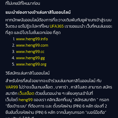
ที่ไม่เคยมีที่ไหนมาก่อน
แนะนำช่องทางเข้าเล่นคาสิโนออนไลน์
หากนักพนันออนไลน์ต้องการที่จะวางเดิมพันกับยูฟ่าเบทเข้าสู่ระบบ
ว็บตรง แต่ไม่รู้จะไปหาที่ไหน
UFA365
เราขอแนะนำ เว็บที่คนเล่นเยอะ
ที่สุด และมีโปรโมชั่นแจกบ่อย ที่สุด
www.heng99.info
www.heng99.com
www.heng99.cc
www.heng99.gg
www.heng99.org
วิธีสมัครเล่นคาสิโนออนไลน์
สำหรับใครที่สนใจอยากจะเข้าร่วมเล่นเกมคาสิโนออนไลน์ กับ
VAR99
ไม่ว่าจะเป็นเกมสล็อต , บาคาร่า , คาสิโนสด สามารถ สมัคร
สมาชิก
เว็บสล็อต
ด้วยขั้นตอนง่าย ๆ เพียงคุณเข้าไปที่
เว็บไซต์
heng99
ของเรา คลิกเลือกที่เมนู “สมัครสมาชิก ” กรอก
“ชื่อเข้าระบบ” ที่ต้องการ เเละ ตั้งรหัสผ่าน (PIN) 6 หลัก ช่องที่ 2
ยืนยันตั้งรหัสผ่าน (PIN) 6 หลัก จากนั้นคุณกรอก “เบอร์มือถือ”