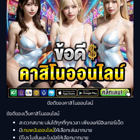
ข้อดีของคาสิโนออนไลน์
ข้อดีของเว็บคาสิโนออนไลน์
สะดวกสบาย เล่นได้ทุกที่ทุกเวลา เพียงแค่มีอินเทอร์เน็ต
มี
เกมพนันออนไลน์
ให้เลือกเล่นมากมาย
มีโปรโมชั่นและโบนัสให้เลือกมากมาย