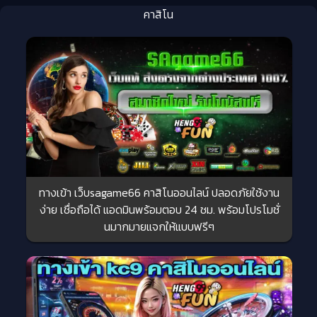
คาสิโน
ทางเข้า เว็บsagame66 คาสิโนออนไลน์ ปลอดภัยใช้งาน
ง่าย เชื่อถือได้ แอดมินพร้อมตอบ 24 ชม. พร้อมโปรโมชั่
นมากมายแจกให้แบบฟรีๆ