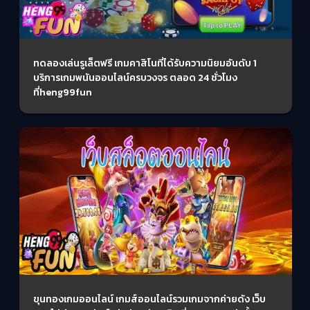
ทดลองเล่นรูเล็ตฟรี เกมคาสิโนที่ได้รับความนิยมอันดับ 1
บริการเกมพนันออนไลน์ครบวงจร ตลอด 24 ชั่วโมง
ที่heng99fun
ขุนทองเกมออนไลน์ เกมส์ออนไลน์รวมเกมจากค่ายดัง เว็บ