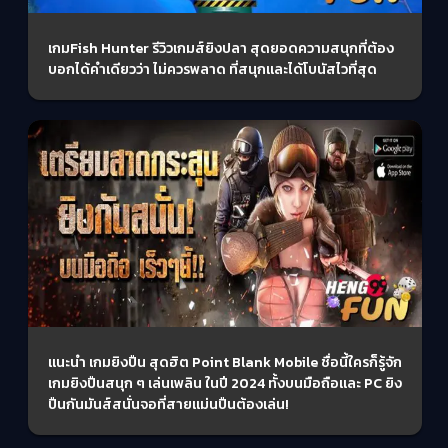
เกมFish Hunter รีวิวเกมส์ยิงปลา สุดยอดความสนุกที่ต้อง
บอกได้คำเดียวว่า ไม่ควรพลาด ที่สนุกและได้โบนัสไวที่สุด
แนะนำ เกมยิงปืน สุดฮิต Point Blank Mobile ชื่อนี้ใครก็รู้จัก
เกมยิงปืนสนุก ๆ เล่นเพลิน ในปี 2024 ทั้งบนมือถือและ PC ยิง
ปืนกันมันส์สนั่นจอที่สายแม่นปืนต้องเล่น!