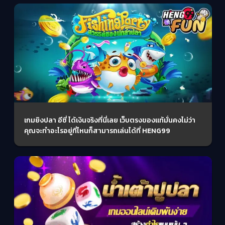
เกมยิงปลา อีซี่ ได้เงินจริงที่นี่เลย เว็บตรงของแท้มั่นคงไม่ว่า
คุณจะทำอะไรอยู่ที่ไหนก็สามารถเล่นได้ที่ HENG99