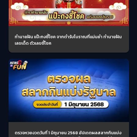
ทำนายฝัน แป๊ะกงชี้โชค จากตำรับโบราณที่แม่นยำ ทำนายฝัน
เลขเด็ด ตัวเลขชี้โชค
ตรวจหวยงวดวันที่ 1 มิถุนายน 2568 อัปเดตผลสลากกินแบ่ง