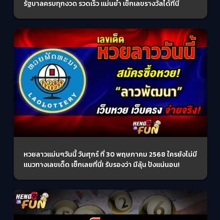
รัฐบาลครบทุกงวด รวดเร็ว แม่นยำ เช็กเลขรางวัลได้ที่นี่
หวยลาวแม่นๆวันนี้ วันศุกร์ ที่ 30 พฤษภาคม 2568 ใครยังไม่มี
แนวทางเลขเด็ด เช็กเลยที่นี่! รับรองว่า มีลุ้น ปังแน่นอน!