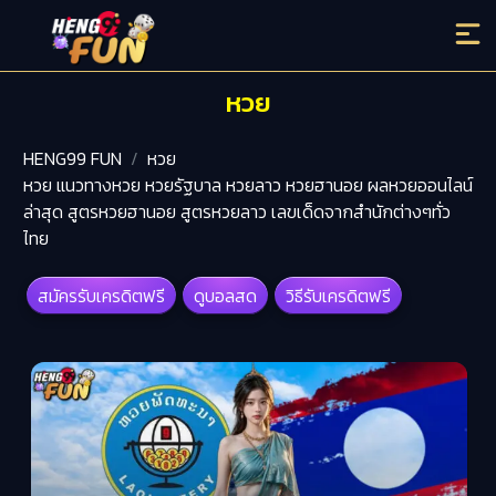
หวย
HENG99 FUN
หวย
หวย แนวทางหวย หวยรัฐบาล หวยลาว หวยฮานอย ผลหวยออนไลน์
ล่าสุด สูตรหวยฮานอย สูตรหวยลาว เลขเด็ดจากสำนักต่างๆทั่ว
ไทย
สมัครรับเครดิตฟรี
ดูบอลสด
วิธีรับเครดิตฟรี