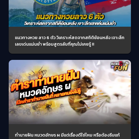
แนวทางหวย ลาว 6 ตัว วิเคราะห์สดจากสถิติย้อนหลัง เจาะลึก
เลขเด่นแม่นยำ พร้อมสูตรลับที่คุณไม่เคยรู้ !!
ทำนายฝัน หมวดอักษร ผ มีแต่เรื่องดีใช่ไหม หรือต้องรีบแก้