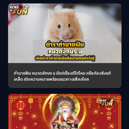
ทำนายฝัน หมวดอักษร น มีแต่เรื่องดีใช่ไหม หรือต้องรีบแก้
เคล็ด เปิดความหมายพร้อมแนวทางเสี่ยงโชค