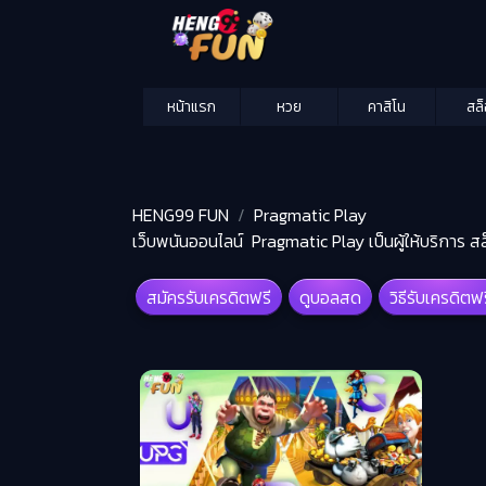
หน้าแรก
หวย
คาสิโน
สล
HENG99 FUN
Pragmatic Play
เว็บพนันออนไลน์ Pragmatic Play เป็นผู้ให้บริการ 
สมัครรับเครดิตฟรี
ดูบอลสด
วิธีรับเครดิตฟ