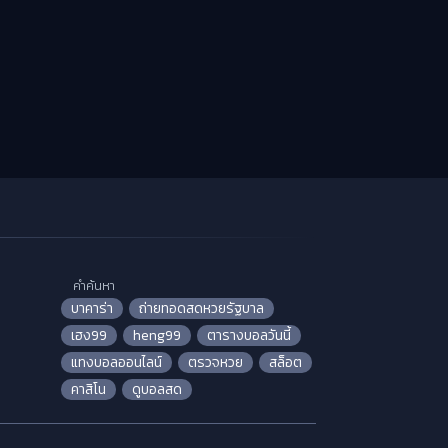
คำค้นหา
บาคาร่า
ถ่ายทอดสดหวยรัฐบาล
เฮง99
heng99
ตารางบอลวันนี้
แทงบอลออนไลน์
ตรวจหวย
สล็อต
คาสิโน
ดูบอลสด