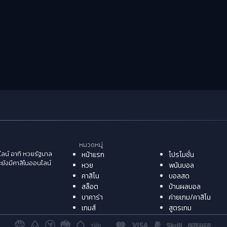
หมวดหมู่
ลน์ อาทิ หวยรัฐบาล
หน้าแรก
โปรโมชั่น
ะยังมีคาสิโนออนไลน์
หวย
พนันบอล
คาสิโน
บอลสด
สล็อต
บ้านผลบอล
บาคาร่า
ค่ายเกม/คาสิโน
เกมส์
สูตรเกม