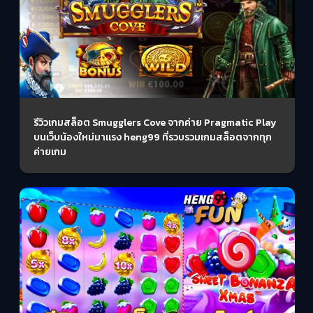
รีวิวเกมสล็อต Smugglers Cove จากค่าย Pragmatic Play
บนเว็บน้องใหม่มาแรง heng99 ที่รวบรวมเกมสล็อตจากทุก
ค่ายเกม