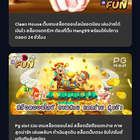
Clean House เว็บเกมสล็อตออนไลน์ยอดนิยม เล่นง่ายได้
เงินไว สล็อตแตกรัวๆ ต้องที่เว็บ Heng99 พร้อมให้บริการ
ตลอด 24 ชั่วโมง
Pg slot รวม เกมสล็อตออนไลน์ สล็อตมือถือแตกง่าย ภาพ
สุดน่ารัก เล่นเพลินๆ ทำเงินสุดปัง สล็อตเว็บตรง รับโปรโมชั่
นทันทีหลังสมัคร