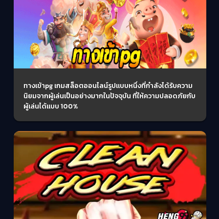
ทางเข้าpg เกมสล็อตออนไลน์รูปแบบหนึ่งที่กำลังได้รับความ
นิยมจากผู้เล่นเป็นอย่างมากในปัจจุบัน ที่ให้ความปลอดภัยกับ
ผู้เล่นได้แบบ 100%