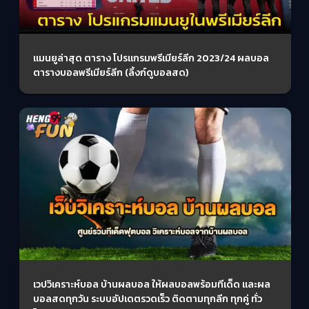
แมนยูล่าสุด ตาราง โปรแกรมพรีเมียร์ลีก 2023/24 ผลบอล
ตารางบอลพรีเมียร์ลีก (ลิ้งก์ดูบอลสด)
เวปวิเคราะห์บอล บ้านผลบอล ให้ผลบอลพร้อมทีเด็ด และผล
บอลสดทุกวัน ระบบอัปเดตรวดเร็ว ติดตามทุกลีก ทุกคู่ ทั่ว