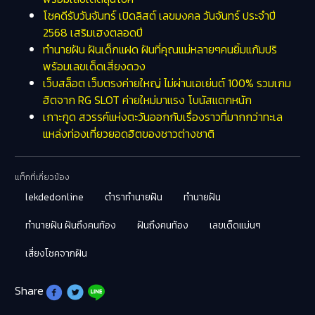
โชคดีรับวันจันทร์ เปิดลิสต์ เลขมงคล วันจันทร์ ประจำปี
2568 เสริมเฮงตลอดปี
ทำนายฝัน ฝันเด็กแฝด ฝันที่คุณแม่หลายๆคนยิ้มแก้มปริ
พร้อมเลขเด็ดเสี่ยงดวง
เว็บสล็อต เว็บตรงค่ายใหญ่ ไม่ผ่านเอเย่นต์ 100% รวมเกม
ฮิตจาก RG SLOT ค่ายใหม่มาแรง โบนัสแตกหนัก
เกาะกูด สวรรค์แห่งตะวันออกกับเรื่องราวที่มากกว่าทะเล
แหล่งท่องเที่ยวยอดฮิตของชาวต่างชาติ
แท็กที่เกี่ยวข้อง
lekdedonline
ตำราทำนายฝัน
ทำนายฝัน
ทำนายฝัน ฝันถึงคนท้อง
ฝันถึงคนท้อง
เลขเด็ดแม่นๆ
เสี่ยงโชคจากฝัน
Share