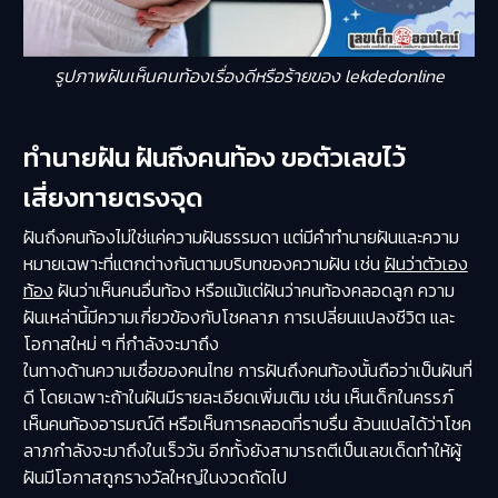
รูปภาพฝันเห็นคนท้องเรื่องดีหรือร้ายของ lekdedonline
ทำนายฝัน ฝันถึงคนท้อง ขอตัวเลขไว้
เสี่ยงทายตรงจุด
ฝันถึงคนท้องไม่ใช่แค่ความฝันธรรมดา แต่มีคำทำนายฝันและความ
หมายเฉพาะที่แตกต่างกันตามบริบทของความฝัน เช่น
ฝันว่าตัวเอง
ท้อง
ฝันว่าเห็นคนอื่นท้อง หรือแม้แต่ฝันว่าคนท้องคลอดลูก ความ
ฝันเหล่านี้มีความเกี่ยวข้องกับโชคลาภ การเปลี่ยนแปลงชีวิต และ
โอกาสใหม่ ๆ ที่กำลังจะมาถึง
ในทางด้านความเชื่อของคนไทย การฝันถึงคนท้องนั้นถือว่าเป็นฝันที่
ดี โดยเฉพาะถ้าในฝันมีรายละเอียดเพิ่มเติม เช่น เห็นเด็กในครรภ์
เห็นคนท้องอารมณ์ดี หรือเห็นการคลอดที่ราบรื่น ล้วนแปลได้ว่าโชค
ลาภกำลังจะมาถึงในเร็ววัน อีกทั้งยังสามารถตีเป็นเลขเด็ดทำให้ผู้
ฝันมีโอกาสถูกรางวัลใหญ่ในงวดถัดไป