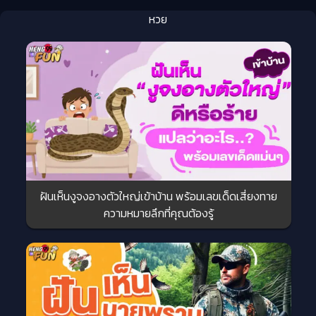
หวย
ฝันเห็นงูจงอางตัวใหญ่เข้าบ้าน พร้อมเลขเด็ดเสี่ยงทาย
ความหมายลึกที่คุณต้องรู้