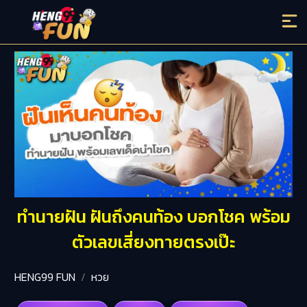
ทำนายฝัน ฝันถึงคนท้อง บอกโชค พร้อม
ตัวเลขเสี่ยงทายตรงเป๊ะ
HENG99 FUN
หวย