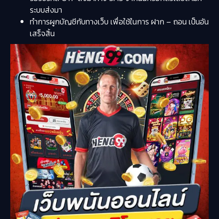
ระบบส่งมา
ทำการผูกบัญชีกับทางเว็บ เพื่อใช้ในการ ฝาก – ถอน เป็นอัน
เสร็จสิ้น