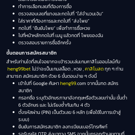
ทำการเลือกเลขที่ต้องการซื้อ
ตรวจสอบเลขที่แทงและกดไปที่ “ใส่จำนวนเงิน”
ใส่ราคาที่ต้องการและกดไปที่ “ส่งโพย”
กดไปที่ “ยืนยันโพย” เพื่อทำการซื้อหวย
ไปที่หน้าหลักกดไปที่ เมนู แล้วกดที่ โพยของฉัน
ตรวจสอบรายการซื้ออีกครั้ง
ขั้นตอนการสมัครสมาชิก
สำหรับท่านใดที่สนใจอยากจะเข้ารวมเล่นเกมคาสิโนออนไลน์กับ
heng99bet
ไม่ว่าจะเป็นเกมสล็อต , หวย ,
คาสิโนสด
ทุก ๆ ท่าน
สามารถ สมัครสมาชิก ด้วย 6 ขั้นตอนง่าย ๆ ดังนี้‍
เข้าไปที่ Google ค้นหา
heng99
.com จากนั้นกด สมัคร
สมาชิก
กรอกชื่อ ระบุตัวอักษรภาษาอังกฤษหรือตัวเลขเท่านั้น ขั้นต่ำ
6 ตัวอักษร และ ไม่เรียงซ้ำกันเกิน 4 ตัว
ตั้งรหัสผ่าน (PIN) เป็นตัวเลข 6 หลัก (เพื่อใช้ในการเข้าสู่
ระบบ)
ยืนยันการสมัครสมาชิก ลงทะเบียนเบอร์โทรศัพท์
รอรับรหัส OTP ส่งมาทาง SMS จากนั้นกรอกตัวเลขตามที่