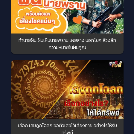
ทำนายฝัน ฝันเห็นนายพราน เผยลาง บอกโชค ล้วงลึก
ความหมายในฝันคุณ
เลือก เลขถูกโฉลก ขอตัวเลขไว้เสี่ยงทาย อย่างไรให้รับ
ทรัพย์