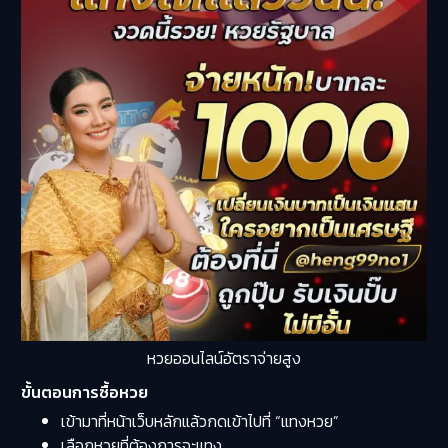
หวยออนไลน์อัตราจ่ายสูง
ขั้นตอนการซื้อหวย
เข้ามาที่หน้าเว็บหลักแล้วกดเข้าไปที่ “แทงหวย”
เลือกหวยที่ต้องการจะแทง