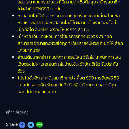
ออนไลน์ แบบครบวงจร ที่มีความน่าเชื่อถือสูง สมัครสมาชิก
ได้แล้วที่ HENG99 เท่านั้น
หวยออนไลน์24 สำหรับคอเล่นหวยหรือคนชอบเสี่ยงโชคซื้อ
หวยห้ามพลาด ซื้อหวยออนไลน์ ได้แล้วที่ เว็บหวยออนไลน์
เชื่อถือได้ อันดับ 1 พร้อมให้บริการ 24 ชม.
เป๋าหวย เว็บแทงหวย การใช้บริการที่ครบวงจร สมาชิก
สามารถเข้ามาแทงหวยได้ทุกที่ เว็บเรายังมีหวย ที่เปิดให้เลือก
แทงมากมาย
อ่านแต้มบาคาร่า เกมบาคาร่าออนไลน์ วิธีเล่น เทคนิคการเล่น
เว็บตรงไม่ผ่านเอเย่นต์ เล่นง่ายเงินเข้าบัญชีเร็ว รับประกัน
ชัวร์
โปรโมชั่นดีๆ สำหรับสมาชิกใหม่ สล็อต 999 เครดิตฟรี 50
แค่สมัครสมาชิก รับเลยทันที เดิมพันได้ทุกเกม ถอนได้ทุก
ยอด ไม่ต้องลงทุนเอง
แท็กที่เกี่ยวข้อง
Share