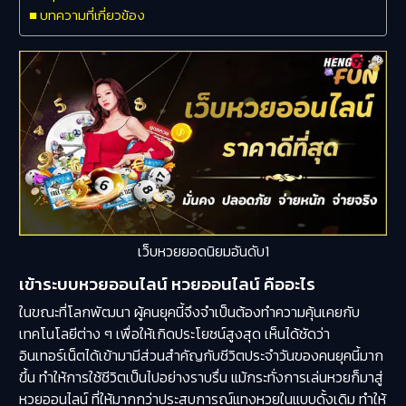
บทความที่เกี่ยวข้อง
เว็บหวยยอดนิยมอันดับ1
เข้าระบบหวยออนไลน์ หวยออนไลน์ คืออะไร
ในขณะที่โลกพัฒนา ผู้คนยุคนี้จึงจำเป็นต้องทำความคุ้นเคยกับ
เทคโนโลยีต่าง ๆ เพื่อให้เกิดประโยชน์สูงสุด เห็นได้ชัดว่า
อินเทอร์เน็ตได้เข้ามามีส่วนสำคัญกับชีวิตประจำวันของคนยุคนี้มาก
ขึ้น ทำให้การใช้ชีวิตเป็นไปอย่างราบรื่น แม้กระทั่งการเล่นหวยก็มาสู่
หวยออนไลน์ ที่ให้มากกว่าประสบการณ์แทงหวยในแบบดั้งเดิม ทำให้