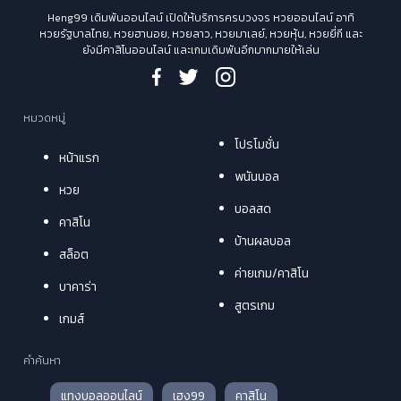
Heng99 เดิมพันออนไลน์ เปิดให้บริการครบวงจร หวยออนไลน์ อาทิ
หวยรัฐบาลไทย, หวยฮานอย, หวยลาว, หวยมาเลย์, หวยหุ้น, หวยยี่กี และ
ยังมีคาสิโนออนไลน์ และเกมเดิมพันอีกมากมายให้เล่น
หมวดหมู่
โปรโมชั่น
หน้าแรก
พนันบอล
หวย
บอลสด
คาสิโน
บ้านผลบอล
สล็อต
ค่ายเกม/คาสิโน
บาคาร่า
สูตรเกม
เกมส์
คำค้นหา
แทงบอลออนไลน์
เฮง99
คาสิโน