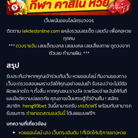
เว็บพนันออนไลน์ครบวงจร
ติดตาม
lekdedonline.com
แหล่งรวมเลขเด็ด เลขดัง เพื่อคอหวย
ทุกคน
***
ดวงรายวัน
เลขเด็ดมงคล เลขมงคล เลขเสี่ยงทาย ดูดวงจาก
ตัวเลข ทำนายฝัน
***
สรุป
รับประกันว่าหากคุณเข้าร่วมกับเว็บ หวยออนไลน์ ทีมงานของทาง
เว็บจะตรวจสอบผลรางวัลให้คุณอย่างแม่นยำ รับรองว่าจะไม่มีข้อ
ผิดพลาดใด ๆ ทั้งสิ้น หากคุณชนะรางวัล จะพร้อมจ่ายเงินให้ทันที
และมีแต่ความปลอดภัย คุณอาจเป็นเศรษฐีชั่วข้ามคืน ! สมัคร
สมาชิก
heng99bet
วันนี้สามารถรับ
เครดิตฟรี
พร้อมกับสามารถ
รับชมการ
ถ่ายทอดสดบอลวันนี้
ได้เลยแบบฟรีๆ
บทความที่เกี่ยวข้อง
หวยออนไลน์ เฮง เว็บตรงอันดับ 1 ที่เปิดให้บริการแทงหวย