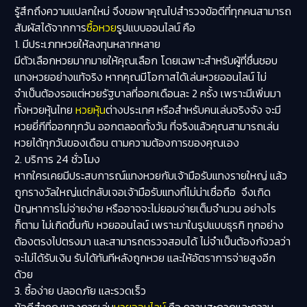
รู้สึกถึงความแปลกใหม่ จึงขอพาคุณไปสำรวจข้อดีที่ทุกคนสามารถ
สัมผัสได้จากการ
ซื้อหวย
รูปแบบออนไลน์ คือ
1. มีประเภทหวยให้ลงทุนหลากหลาย
มีตัวเลือกหวยมากมายให้คุณเลือก โดยเฉพาะสำหรับผู้ที่ชื่นชอบ
แทงหวยอย่างแท้จริง หากคุณมีโอกาสได้เล่นหวยออนไลน์ ไม่
จำเป็นต้องรอแต่หวยรัฐบาลที่ออกเดือนละ 2 ครั้ง เพราะมีเพิ่มมา
ทั้งหวยหุ้นไทย
หวยหุ้น
ต่างประเทศ หรือสำหรับคนเล่นจริงจัง จะมี
หวยยี่กีที่ออกทุกวัน ออกตลอดทั้งวัน ที่จริงแล้วคุณสามารถเล่น
หวยได้ทุกวันของเดือน ตามความต้องการของคุณเอง
2. บริการ 24 ชั่วโมง
หากใครเคยมีประสบการณ์แทงหวยกับเจ้ามือรับแทงรายใหญ่ แล้ว
ถูกรางวัลใหญ่แต่กลับเจอเจ้ามือรับแทงที่ไม่น่าเชื่อถือ จึงเกิด
ปัญหาการไม่จ่ายง่าย หรืออาจจะไม่ยอมจ่ายเต็มจำนวน อย่างไร
ก็ตาม ไม่เกิดขึ้นกับ หวยออนไลน์ เพราะมาในรูปแบบธุรกิ ทุกอย่าง
ต้องตรงไปตรงมา และสามารถตรวจสอบได้ ไม่จำเป็นต้องกังวลว่า
จะไม่ได้รับเงิน รับได้ทันทีหลังถูกหวย และให้อัตราการจ่ายสูงอีก
ด้วย
3. ซื้อง่าย ปลอดภัย และรวดเร็ว
ข้อดีสำคญของการเล่น
หวยออนไลน์
คือ ความสะดวกและความ