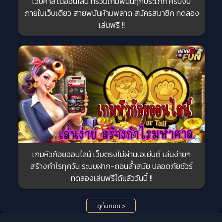
เว็บคาสิโนออนไลน์ ที่รวมเกมพนันทุกประเภท ครบจบ
ภายในเว็บเดียว สายพนันห้ามพลาด สมัครสมาชิก ทดลอง
เล่นฟรี !!
เกมหัวก้อยออนไลน์ เว็บตรงไม่ผ่านเอเย่นต์ เล่นง่ายๆ
สร้างกำไรทุกวัน ระบบฝาก-ถอนล้ำสมัย ปลอดภัยชัวร์
ทดลองเล่นฟรีได้แล้ววันนี้ !!
ดูทั้งหมด >