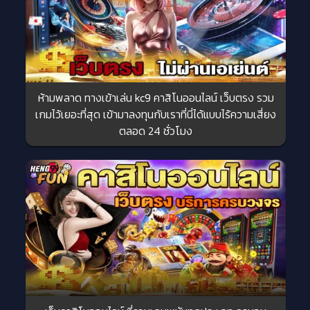
ห้ามพลาด ทางเข้าเล่น kc9 คาสิโนออนไลน์ เว็บตรง รวม
เกมไว้เยอะที่สุด เข้ามาลงทุนกับเราที่นี่ได้แบบไร้ความเสี่ยง
ตลอด 24 ชั่วโมง