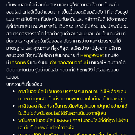
เว็บพนันออนไลน์ อันดับต้นๆ และ มีผู้ให้ความสนใจ กับเว็บพนัน
ออนไลน์ แห่งนี้เป็นจำนวนมาก เป็นเว็บยอดนิยมอันดับ 1 ที่มาด้วยรูป
แบบ การให้บริการ ที่แปลกใหม่ทันสมัย และ กล้าการันตี ได้จากยอด
ผู้ที่เข้ามาเล่น เดิมพันคาสิโน เว็บตรง เรานับไม่ถ้วน และ นักพนัน จะ
สามารถสร้างรายได้ ได้อย่างคุ้มค่า อย่างแน่นอน กับเว็บเดิมพัน ที่
มั่นคง และ สูงที่สุดในเรื่องของ อัตราการจ่าย และ ด้วยระบบที่มี
มาตรฐาน และ คุณภาพ ที่สูงที่สุด. สมัครง่าย ไม่ยุ่งยาก บริการ
ครบวงจร ให้คุณได้เลือก เล่นมากมาย ที่
Heng99bet
แถมยัง
มี
เครดิตฟรี
และ รับชม
ถ่ายทอดสดบอลวันนี้
มาแจกให้ สมาชิกได้
ติดตามกันด้วย รู้อย่างนี้แล้ว กดมาที่นี่ heng99 ได้เลยครบจบ
แน่นอน
บทความที่เกี่ยวข้อง
คาสิโนออนไลน์ เว็บตรง บริการเกมมากมาย ที่มีให้เลือกเล่น
เยอะกว่าทุกเจ้า เว็บที่รวมเกมพนันออนไลน์ดังๆไว้เยอะที่สุด
คาสิโนสด คืออะไร เป็นการเดิมพันรูปแบบใหม่ถูกนำเข้ามาใช้
ในเว็บไซต์พนันออนไลน์ได้รับความนิยมจากผู้เล่น
พนันคาสิโนออนไลน์ 188Bet คาสิโนออนไลน์ที่ดีที่สุด ไม่ผ่าน
เอเย่นต์ ที่นักพนันต่างไว้วางใจ
หวยเฮง100 สำหรับคอเล่นหวยหรือคนชอบเสี่ยงโชคซื้อหวย