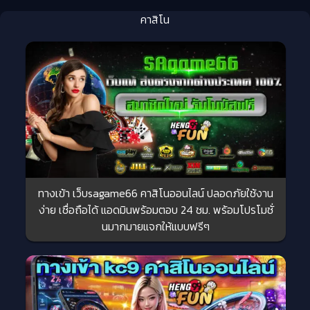
คาสิโน
ทางเข้า เว็บsagame66 คาสิโนออนไลน์ ปลอดภัยใช้งาน
ง่าย เชื่อถือได้ แอดมินพร้อมตอบ 24 ชม. พร้อมโปรโมชั่
นมากมายแจกให้แบบฟรีๆ