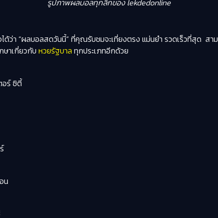
รูปภาพผลบอลทุกลีกของ lekdedonline
้ว่า “ผลบอลสดวันนี้” ที่คุณรับชมจะเที่ยงตรง แม่นยำ รวดเร็วที่สุด สามารถ
กษาเกี่ยวกับ
หวยรัฐบาล
ทุกประเภทอีกด้วย
์ ซิตี้
ร์
บอน
่