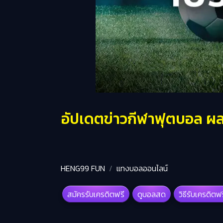
อัปเดตข่าวกีฬาฟุตบอล ผลบ
HENG99 FUN
แทงบอลออนไลน์
สมัครรับเครดิตฟรี
ดูบอลสด
วิธีรับเครดิตฟ