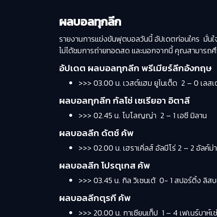
ผลบอลทุกลีก
รายงานการแข่งขันฟุตบอลวันนี้ อัปเดตก่อนใคร มั่นใจได
ไม่ได้ชมการถ่ายทอดสด และนอกจากนี้ คุณสามารถศึ
อัปเดต ผลบอลทุกลีก พรีเมียร์ลีกอังกฤษ
>>> 03.00 น. เวสต์แฮม ยูไนเต็ด 2 – 0 เลสเตอร
ผลบอลทุกลีก กัลโช่ เซเรียอา อิตาลี
>>> 02.45 น. โบโลญญ่า 2 – 1 เอซี มิลาน
ผลบอลลีก ดัตช์ คัพ
>>> 02.00 น. เฮราเคิ่ลส์ อัลมีโร่ 2 – 2 อัลค์ม่า
ผลบอลลีก โปรตุเกส คัพ
>>> 03.45 น. กิล วิเซนเต้ 0- 1 สปอร์ติ้ง ลิส
ผลบอลลีกตุรกี คัพ
>>> 20.00 น. กาเซียนเท็ป 1 – 4 เฟเนร์บาห์เช