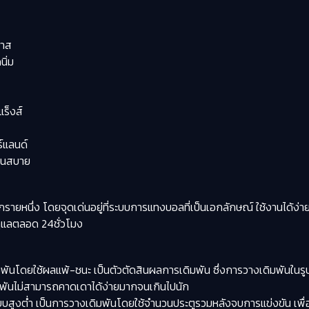
มาส
นิ่ม
แร็งส์
ร์แลนด์
แสนสบาย
มากรายหนึ่ง โดยจุดเด่นอยู่ที่ระบบการแทงบอลที่เป็นเอกลักษณ์ ใช้งานได้ง่
มดูแลตลอด 24ชั่วโมง
นโดยใช้ผลแพ้-ชนะ เป็นตัวตัดสินผลการเดิมพัน ซึ่งการวางเดิมพันในรูป
พันไม่สามารถคาดเดาได้ง่ายมากจนเกินไปนัก
สูงต่ำ เป็นการวางเดิมพันโดยใช้จำนวนประตูรวมหลังจบการแข่งขัน เพื่อ