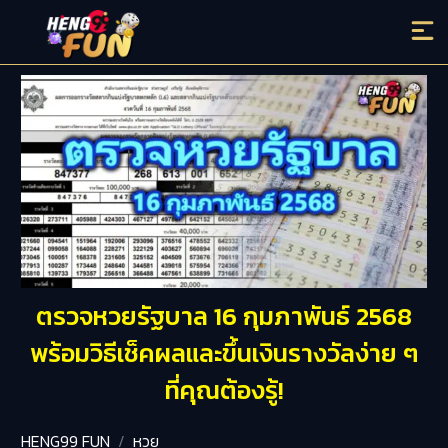
ตรวจหวยรัฐบาล 16 กุมภาพันธ์ 2568
พร้อมวิธีเช็คผลและขึ้นเงินรางวัลง่าย ๆ
ที่คุณต้องรู้!
HENG99 FUN
หวย