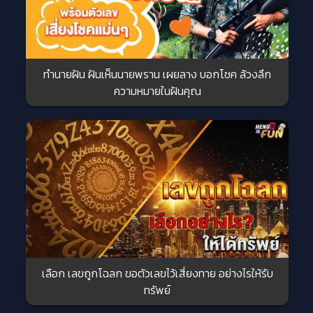
ทำนายฝัน ฝันเห็นนายพราน เผยลาง บอกโชค ล้วงลึก
ความหมายในฝันคุณ
เลือก เลขถูกโฉลก ขอตัวเลขไว้เสี่ยงทาย อย่างไรให้รับ
ทรัพย์