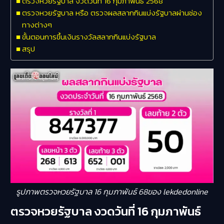
ตรวจหวยรัฐบาล งวดวันที่ 16 กุมภาพันธ์ 2568
ตรวจหวยรัฐบาล หรือ ตรวจผลสลากกินแบ่งรัฐบาลผ่านช่อง
ทางต่างๆ
ขั้นตอนการขึ้นเงินรางวัลสลากกินแบ่งรัฐบาล
สรุป
รูปภาพตรวจหวยรัฐบาล 16 กุมภาพันธ์ 68ของ lekdedonline
ตรวจหวยรัฐบาล งวดวันที่ 16 กุมภาพันธ์