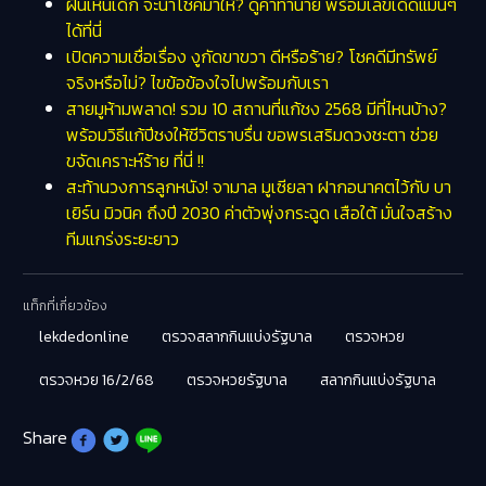
ฝันเห็นเด็ก จะนำโชคมาให้? ดูคำทำนาย พร้อมเลขเด็ดแม่นๆ
ได้ที่นี่
เปิดความเชื่อเรื่อง งูกัดขาขวา ดีหรือร้าย? โชคดีมีทรัพย์
จริงหรือไม่? ไขข้อข้องใจไปพร้อมกับเรา
สายมูห้ามพลาด! รวม 10 สถานที่แก้ชง 2568 มีที่ไหนบ้าง?
พร้อมวิธีแก้ปีชงให้ชีวิตราบรื่น ขอพรเสริมดวงชะตา ช่วย
ขจัดเคราะห์ร้าย ที่นี่ !!
สะท้านวงการลูกหนัง! จามาล มูเซียลา ฝากอนาคตไว้กับ บา
เยิร์น มิวนิค ถึงปี 2030 ค่าตัวพุ่งกระฉูด เสือใต้ มั่นใจสร้าง
ทีมแกร่งระยะยาว
แท็กที่เกี่ยวข้อง
lekdedonline
ตรวจสลากกินแบ่งรัฐบาล
ตรวจหวย
ตรวจหวย 16/2/68
ตรวจหวยรัฐบาล
สลากกินแบ่งรัฐบาล
Share