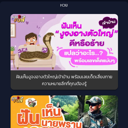
หวย
ฝันเห็นงูจงอางตัวใหญ่เข้าบ้าน พร้อมเลขเด็ดเสี่ยงทาย
ความหมายลึกที่คุณต้องรู้