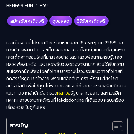
HENG99 FUN
หวย
สมัครรับเครดิตฟรี
ดูบอลสด
วิธีรับเครดิตฟรี
เลขเด็ดงวดนี้โค้งสุดท้าย ก่อนหวยออก 16 กรกฎาคม 2568! คอ
หวยห้ามพลาด ไม่ว่าจะเป็นเลขเด่นจาก อ.น๊อตตี้, แม่น้ำหนึ่ง, และ
ข่าว
เลขเด็ด
จากออนไลน์ที่มาแรงอย่าง เลขหลวงพ่อนาคเศรษฐี, เลข
หลวงพ่อสมหวัง, และ เลขพิธีบวงสรวงพญานาค ล้วนได้รับความ
สนใจจากนักเสี่ยงโชคทั่วไทย บทความนี้รวบรวมแนวทางทั่วไทยที่
คัดสรรให้คุณเข้าใจง่าย พร้อมเคล็ดลับวิเคราะห์ก่อนเสี่ยงโชค
อย่างมีสติ เพื่อให้คุณไม่พลาดเลขแรงที่กำลังมาแรง พร้อมติดตาม
แนวทางจากสำนักดัง ตรวจ
ผลหวย
รัฐบาล หวยลาว และหวยอีก
หลากหลายประเภทได้ครบที่ lekdedonline ที่เดียวจบ ครบเครื่อง
เรื่องหวย! ไปดูกันเลย
สารบัญ