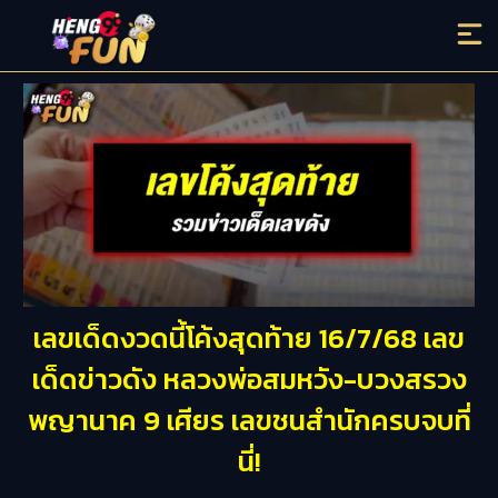
เลขเด็ดงวดนี้โค้งสุดท้าย 16/7/68 เลข
เด็ดข่าวดัง หลวงพ่อสมหวัง-บวงสรวง
พญานาค 9 เศียร เลขชนสำนักครบจบที่
นี่!