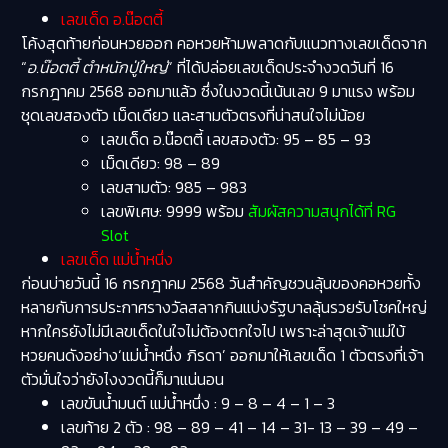
เลขเด็ด อ.น๊อตตี้
โค้งสุดท้ายก่อนหวยออก คอหวยห้ามพลาดกับแนวทางเลขเด็ดจาก
“
อ.น๊อตตี้ ตำหนักปู่ใหญ่
” ที่ได้ปล่อยเลขเด็ดประจำงวดวันที่ 16
กรกฎาคม 2568 ออกมาแล้ว ซึ่งในงวดนี้เน้นเลข 9 มาแรง พร้อม
ชุดเลขสองตัว เม็ดเดียว และสามตัวตรงที่น่าสนใจไม่น้อย
เลขเด็ด อ.น๊อตตี้ เลขสองตัว: 95 – 85 – 93
เม็ดเดียว: 98 – 89
เลขสามตัว: 985 – 983
เลขพิเศษ: 9999 พร้อม
สัมผัสความสนุกได้ที่ RG
Slot
เลขเด็ด แม่น้ำหนึ่ง
ก่อนบ่ายวันนี้ 16 กรกฎาคม 2568 วันสำคัญชวนลุ้นของคอหวยทั้ง
หลายกับการประกาศรางวัลสลากกินแบ่งรัฐบาลลุ้นรวยรับโชคใหญ่
หากใครยังไม่มีเลขเด็ดในใจไม่ต้องตกใจไป เพราะล่าสุดเจ้าแม่ใบ้
หวยคนดังอย่าง‘แม่น้ำหนึ่ง ภิรดา’ ออกมาให้เลขเด็ด 1 ตัวตรงที่เจ้า
ตัวมั่นใจว่ายังไงงวดนี้ก็มาแน่นอน
เลขขันน้ำมนต์ แม่น้ำหนึ่ง : 9 – 8 – 4 – 1 – 3
เลขท้าย 2 ตัว : 98 – 89 – 41 – 14 – 31- 13 – 39 – 49 –