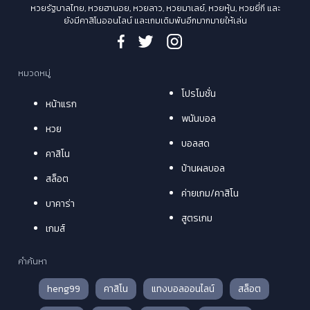
หวยรัฐบาลไทย, หวยฮานอย, หวยลาว, หวยมาเลย์, หวยหุ้น, หวยยี่กี และ
ยังมีคาสิโนออนไลน์ และเกมเดิมพันอีกมากมายให้เล่น
หมวดหมู่
โปรโมชั่น
หน้าแรก
พนันบอล
หวย
บอลสด
คาสิโน
บ้านผลบอล
สล็อต
ค่ายเกม/คาสิโน
บาคาร่า
สูตรเกม
เกมส์
คำค้นหา
heng99
คาสิโน
แทงบอลออนไลน์
สล็อต