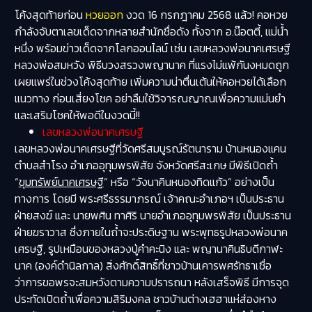
โค้งสุดท้ายก่อน
หวยออก
งวด 16 กรกฎาคม 2568 แล้ว! คอหวย
กำลังจับตาเลขเด็ดจากหลายสำนักชื่อดัง ทั้งจาก อ.น๊อตตี้, แม่น้ำ
หนึ่ง พร้อมข่าวเด็ดจากโลกออนไลน์ เช่น เลขหลวงพ่อนาคเศรษฐี
หลวงพ่อสมหวัง พิธีบวงสรวงพญานาค ที่แรงไม่แพ้กันงหมดถูก
เผยแพร่ในช่วงโค้งสุดท้าย เพิ่มความน่าตื่นเต้นให้คอหวยได้เลือก
แนวทาง ก่อนเสี่ยงโชค อย่าลืมใช้วิจารณญาณเพื่อความแม่นยำ
และเสริมโชคให้พอดีในงวดนี้!!
เลขหลวงพ่อนาคเศรษฐี
เลขหลวงพ่อนาคเศรษฐีที่วัดศรีสมบูรณ์รัตนาราม บ้านหนองแคน
ตำบลสำโรง อำเภออุทุมพรพิสัย จังหวัดศรีสะเกษ มีพิธีเปิดถ้ำ
“
ขุมทรัพย์นาคเศรษฐี
” หรือ “วังนาคินหนองทิดแก้ว” อย่างเป็น
ทางการ โดยมี พระศรีธรรมาภรณ์ เจ้าคณะอำเภอฯ เป็นประธาน
ฝ่ายสงฆ์ และ นายพศิน ทาศิริ นายอำเภออุทุมพรพิสัย เป็นประธาน
ฝ่ายฆราวาส ซึ่งภายในถ้ำจะประดิษฐาน พระพุทธรูปหลวงพ่อนาค
เศรษฐี, รูปเหมือนของหลวงปู่คำคะนิง และ พญานาคินธิบดีกาฬะ
นาค (องค์ดำนิลกาล) สิ่งศักดิ์สิทธิ์ที่ชาวบ้านเคารพศรัทธาเชื่อ
ว่าการขอพรจะสมหวังตามความปรารถนา หลังเสร็จพิธี มีการจุด
ประทัดเปิดถ้ำเพื่อความสิริมงคล ชาวบ้านต่างเฮฮาแห่ส่องหาง