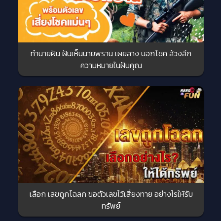
ทำนายฝัน ฝันเห็นนายพราน เผยลาง บอกโชค ล้วงลึก
ความหมายในฝันคุณ
เลือก เลขถูกโฉลก ขอตัวเลขไว้เสี่ยงทาย อย่างไรให้รับ
ทรัพย์