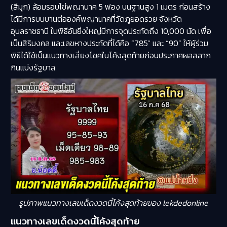
(สีมุก) ล้อมรอบไข่พญานาค 5 ฟอง บนฐานสูง 1 เมตร ก่อนสร้าง
ได้มีการบนบานต่อองค์พญานาคที่วัดภูยอดรวย จังหวัด
อุบลราชธานี ในพิธีอันยิ่งใหญ่มีการจุดประทัดถึง 10,000 นัด เพื่อ
เป็นสิริมงคล และเลขหางประทัดที่ได้คือ
“785” และ “90”
ให้ผู้ร่วม
พิธีได้ใช้เป็นแนวทางเสี่ยงโชคในโค้งสุดท้ายก่อนประกาศผลสลาก
กินแบ่งรัฐบาล
รูปภาพแนวทางเลขเด็ดงวดนี้โค้งสุดท้ายของ lekdedonline
แนวทางเลขเด็ดงวดนี้โค้งสุดท้าย