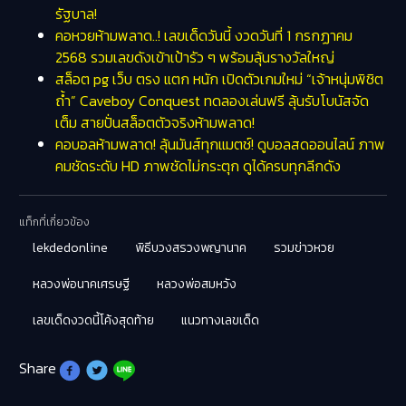
รัฐบาล!
คอหวยห้ามพลาด..! เลขเด็ดวันนี้ งวดวันที่ 1 กรกฏาคม
2568 รวมเลขดังเข้าเป้ารัว ๆ พร้อมลุ้นรางวัลใหญ่
สล็อต pg เว็บ ตรง แตก หนัก เปิดตัวเกมใหม่ “เจ้าหนุ่มพิชิต
ถ้ำ” Caveboy Conquest ทดลองเล่นฟรี ลุ้นรับโบนัสจัด
เต็ม สายปั่นสล็อตตัวจริงห้ามพลาด!
คอบอลห้ามพลาด! ลุ้นมันส์ทุกแมตช์! ดูบอลสดออนไลน์ ภาพ
คมชัดระดับ HD ภาพชัดไม่กระตุก ดูได้ครบทุกลีกดัง
แท็กที่เกี่ยวข้อง
lekdedonline
พิธีบวงสรวงพญานาค
รวมข่าวหวย
หลวงพ่อนาคเศรษฐี
หลวงพ่อสมหวัง
เลขเด็ดงวดนี้โค้งสุดท้าย
แนวทางเลขเด็ด
Share