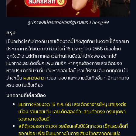
รูปภาพสมัครแทงหวยรัฐบาลของ heng99
สรุป
เป็นอย่างไรกันบ้างกับ เลขเด็ดงวดนี้โค้งสุดท้าย ในงวดนี้ได้ออกมา
ประกาศการให้แนวทาง หวยวันที่ 16 กรกฎาคม 2568 มีเลขไหน
ถูกใจบ้าง แต่ถ้าหากคอหวยท่านไหนยังไม่หนำใจพอ อยากได้
แนวทางเลขเด็ดอื่นๆ เพิ่มเติมอีก หากคุณต้องการเลขเด็ดของ
หวยประเภทอื่น ๆ ที่นี่ เว็บหวยออนไลน์ เรามีให้ครบ อัปเดตทุกวัน ไม่
ว่าจะเป็น
ผลหวยลาว
หวยฮานอย และความบันเทิงอื่น ๆ อีกมากมาย
ครบ จบ ในเว็บเดียว
บทความที่เกี่ยวข้อง
แนวทางหวยงวด 16 ก.ค. 68 เลขเด็ดอาจารย์หนู มาแรงต่อ
เนื่อง รวมเลขเด่น เลขเด็ดสองตัว-สามตัวตรง ครบชุดพา
รวยกลางเดือนนี้
สถิติหวยออก ตรวจหวยย้อนหลังปี65ทุกงวด เช็กเลขเด็ดที่
ออกบ่อย เพื่อเป็นแนวทางในการเสี่ยงโชคสลากกินแบ่ง