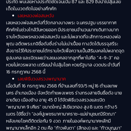
ประทัด พบเลขหางประทัดชัดเจนเป็น
87 และ 829
ซึ่งนำไปลุ้นเลข
เด็ดในงวดถัดไปอย่างคึกคัก
เลขหลวงพ่อสมหวัง
เลขหลวงพ่อสมหวังที่วัดกลางบางพระ จ.นครปฐม บรรยากาศ
คึกคักในช่วงใกล้วันหวยออก มีประชาชนจำนวนมากเดินทางมาก
ราบไหว้ขอพรหลวงพ่อสมหวัง และไม่พลาดที่จะสักการะหลวงพ่อ
พุฒ อดีตพระเกจิชื่อดังซึ่งร่างไม่เน่าเปื่อย ทางวัดได้บรรจุสรีระ
สังขารไว้ให้ประชาชนได้กราบไหว้เพื่อความเป็นสิริมงคลไม่พลาดจุด
ธูปมงคล และเปิดเผยว่าเลขมงคลจากลูกที่พาไปคือ
“4-9-3”
คอ
หวยไม่ควรพลาด เตรียมนำไปลุ้นโชค หวยรัฐบาล งวดประจำวันที่
16 กรกฎาคม 2568 นี้
เลขพิธีบวงสรวงพญานาค
เมื่อวันที่ 16 กรกฎาคม 2568 ที่บ้านเลขที่ 93/5 หมู่ 16 ตำบลเทพ
นคร อำเภอเมือง จังหวัดกำแพงเพชร ร่างทรงสายจีนชื่อดัง นาย
อาเดียว เมืองช้าง อายุ 45 ปี ได้จัดพิธีบวงสรวงและเปิด
“พญานาค 9 เศียร” ขนาดใหญ่ สีเขียวทอง สูง 8 เมตร กว้าง 5
เมตร ใช้ชื่อว่า “องค์ปูเพชรนาคานาคราช–แม่ย่านุชมณีรัตณา”
หลังเคยโชคดีติดต่อกัน 9 งวด ภายในองค์พญานาคหลักมี
พญานาคเล็กอีก 2 ตน คือ “ท้าวพันตา” (สีทอง) และ “ท้าวบุญมา”