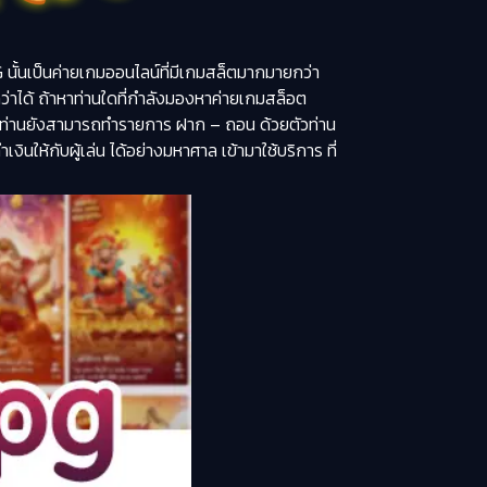
ั้นเป็นค่ายเกมออนไลน์ที่มีเกมสล็ตมากมายกว่า
ก็ว่าได้ ถ้าหาท่านใดที่กำลังมองหาค่ายเกมสล็อต
และ ท่านยังสามารถทำรายการ ฝาก – ถอน ด้วยตัวท่าน
ให้กับผู้เล่น ได้อย่างมหาศาล เข้ามาใช้บริการ ที่