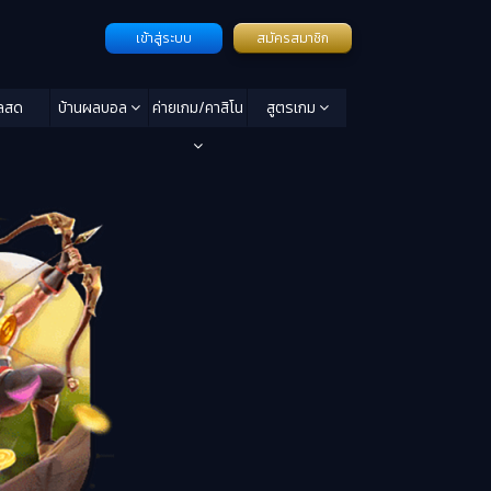
เข้าสู่ระบบ
สมัครสมาชิก
ลสด
บ้านผลบอล
ค่ายเกม/คาสิโน
สูตรเกม