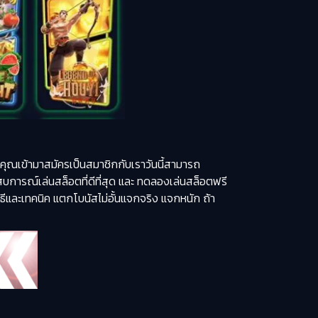
คุณเข้ามาสมัครเป็นสมาชิกกับเราวันนี้สามารถ
การณ์เล่นสล็อตที่ดีที่สุด และ ทดลองเล่นสล็อตฟรี
ะวิธีและเทคนิค แตกโบนัสไม่อั้นแจกจริง แจกหนัก ถ้า