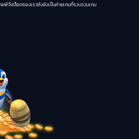
ค่ายพีจีสล็อตของเรายังยังเป็นค่ายเกมที่รวบรวมเกม