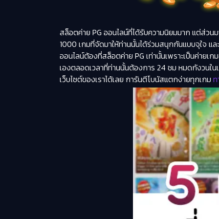
สล็อตค่าย PG ออนไลน์ที่ได้รับความนิยมมาก แต่ส่วน
1000 เกมที่จัดมาให้ท่านนั้นได้ร่วมสนุกกันแบบจุใจ แ
ออนไลน์ต้องที่สล็อตค่าย PG เท่านั้นเพราะเป็นค่ายเ
เองตลอดเวลาที่ท่านนั้นต้องการ 24 ชม หมดกังวนในเรื
เว็บไซต์ของเราได้เลย การันตีโบนัสแตกง่ายทุกเกม
ท