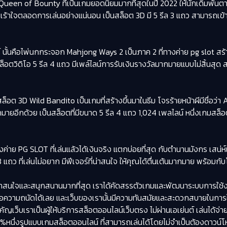
Queen of Bounty ที่เป็นเกมยอดนิยมมากที่สุดในปี 2022 ให้นักเดิมพันต
 เร้าใจตลอดการเล่นอย่างแน่นอน เป็นสล็อต 3D มี 5 รีล 3 แถว สามารถเข้า
 นั้นคือไพ่นกกระจอก Mahjong Ways 2 เป็นภาค 2 ที่ทางค่าย pg slot สร้า
็อตวิดิโอ 5 รีล 4 แถว มีเพล์ไลน์การรับเงินรางวัลมากมายแบบไม่สิ้นสุ
อต 3D Wild Bandito เป็นเกมที่สร้างขึ้นมาในธีม โจรร้ายหน้าผีมีชื่อว่
ายอีกด้วย เป็นสล็อตที่มีขนาด 5 รีล 4 แถว 1,024 เพลไลน์ หนึ่งเกมสล็อต
 PG SLOT ที่เล่นแล้วได้เงินจริง แตกบ่อยที่สุด กับตำนานมังกร เสน่ห์แห่
ถว ที่เล่นไม่อยาก มีฟีเจอร์ที่น่าสนใจ ให้คุณได้ตื่นเต้นมากมาย พร้อมกับโ
่าสนใจและสนุกสนานมากที่สุด เราได้คัดสรรตัวเกมและพัฒนาระบบการใช้งา
หรือความถนัดได้เลย และเว็บของเรานั้นมีความทันสมัยและสะดวกสบายในกา
ญเว็บเราเป็นผู้ให้บริการสล็อตออนไลน์เว็บตรง ไม่ผ่านเอเย่นต์ เล่นได้จ่า
่งรูปแบบเกมสล็อตออนไลน์ ที่สามารถเล่นได้โดยไม่จำเป็นต้องดาวน์โหล