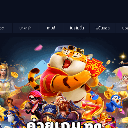
็อต
บาคาร่า
เกมส์
โปรโมชั่น
พนันบอล
บอ