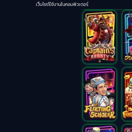
เว็บไซต์ใช้งานในคอมพิวเตอร์