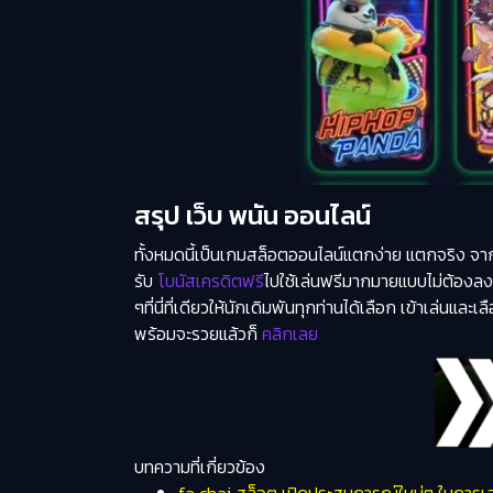
สรุป เว็บ พนัน ออนไลน์
ทั้งหมดนี้เป็นเกมสล็อตออนไลน์แตกง่าย แตกจริง จาก
รับ
โบนัสเครดิตฟรี
ไปใช้เล่นฟรีมากมายแบบไม่ต้องลง
ๆที่นี่ที่เดียวให้นักเดิมพันทุกท่านได้เลือก เข้าเล่
พร้อมจะรวยแล้วก็
คลิกเลย
บทความที่เกี่ยวข้อง