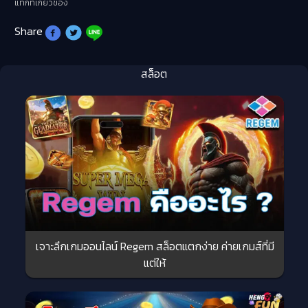
แท็กที่เกี่ยวข้อง
Share
สล็อต
เจาะลึกเกมออนไลน์ Regem สล็อตแตกง่าย ค่ายเกมส์ที่มี
แต่ให้