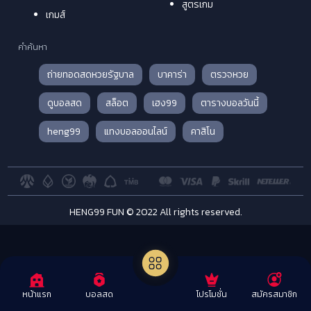
สูตรเกม
เกมส์
คำค้นหา
ถ่ายทอดสดหวยรัฐบาล
บาคาร่า
ตรวจหวย
ดูบอลสด
สล็อต
เฮง99
ตารางบอลวันนี้
heng99
แทงบอลออนไลน์
คาสิโน
HENG99 FUN © 2022 All rights reserved.
โปรโมชั่น
สมัครสมาชิก
หน้าแรก
บอลสด