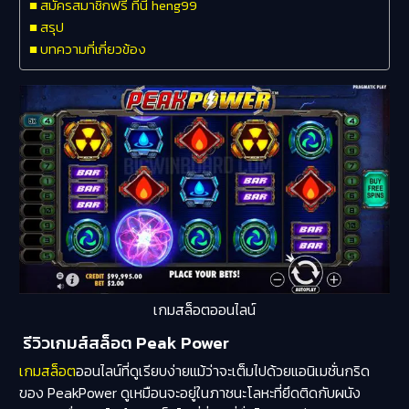
สมัครสมาชิกฟรี ที่นี่ heng99
สรุป
บทความที่เกี่ยวข้อง
เกมสล็อตออนไลน์
รีวิวเกมส์สล็อต Peak Power
เกมสล็อต
ออนไลน์ที่ดูเรียบง่ายแม้ว่าจะเต็มไปด้วยแอนิเมชั่นกริด
ของ PeakPower ดูเหมือนจะอยู่ในภาชนะโลหะที่ยึดติดกับผนัง