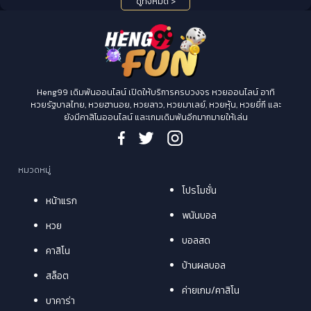
ดูทั้งหมด >
Heng99 เดิมพันออนไลน์ เปิดให้บริการครบวงจร หวยออนไลน์ อาทิ
หวยรัฐบาลไทย, หวยฮานอย, หวยลาว, หวยมาเลย์, หวยหุ้น, หวยยี่กี และ
ยังมีคาสิโนออนไลน์ และเกมเดิมพันอีกมากมายให้เล่น
หมวดหมู่
โปรโมชั่น
หน้าแรก
พนันบอล
หวย
บอลสด
คาสิโน
บ้านผลบอล
สล็อต
ค่ายเกม/คาสิโน
บาคาร่า