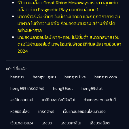
รีวิวเกมสล็อต Great Rhino Megaways แรดขาวสุดแก่ง
สล็อต ค่าย Pragmatic Play ยอดนิยมอันดับ 1
บาคาร่าวิธีเล่น ง่ายๆ วันนี้เรามีเทคนิค และกฏกติกาการเล่น
มาฝาก ไปทำความเข้าใจ ก่อนลงสนามจริง สร้างกำไรได้
อย่างมหาศาล
เกมยิงปลาออนไลน์ ฝาก-ถอน ไม่มีขั้นต่ำ สะดวกสบาย เว็บ
ตรงไม่ผ่านเอเย่นต์ มาพร้อมกับฟีเจอร์ที่ทันสมัย เกมยิงปลา
2024
แท็กที่เกี่ยวข้อง
heng99
heng99 guru
heng99 live
heng99.com
heng999 เครดิต ฟรี
heng99bet
heng99slot
คาสิโนออนไลน์
คาสิโนออนไลน์อันดับ1
ถ่ายทอดสดบอลวันนี้
หวยออนไลน์
เครดิตฟรี
เว็บแทงบอลออนไลน์มาเเรง
เว็บแทงหวย24
เฮง99
เฮง99คาสิโน
เฮ็ง99สล็อต