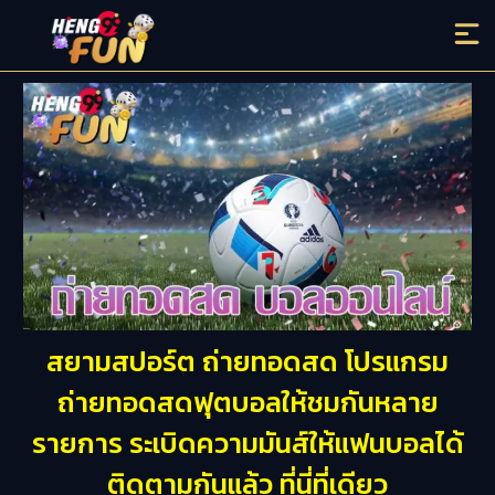
สยามสปอร์ต ถ่ายทอดสด โปรแกรม
ถ่ายทอดสดฟุตบอลให้ชมกันหลาย
รายการ ระเบิดความมันส์ให้แฟนบอลได้
ติดตามกันแล้ว ที่นี่ที่เดียว