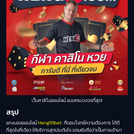
เว็บคาสิโนออนไลน์ แบบครบวงจรที่สุด!
สรุป
แทงบอลออนไลน์
Heng99bet
ที่ตอบโจทย์ความต้องการ ได้ดี
ที่สุดในที่เดียว ให้บริการสุดประทับใจ แถมยังถือว่าเป็นการเข้ามา