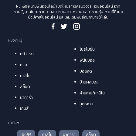
Heng99 เดิมพันออนไลน์ เปิดให้บริการครบวงจร หวยออนไลน์ อาทิ
หวยรัฐบาลไทย, หวยฮานอย, หวยลาว, หวยมาเลย์, หวยหุ้น, หวยยี่กี และ
ยังมีคาสิโนออนไลน์ และเกมเดิมพันอีกมากมายให้เล่น
หมวดหมู่
โปรโมชั่น
หน้าแรก
พนันบอล
หวย
บอลสด
คาสิโน
บ้านผลบอล
สล็อต
ค่ายเกม/คาสิโน
บาคาร่า
สูตรเกม
เกมส์
คำค้นหา
เฮง99
คาสิโน
บาคาร่า
สล็อต