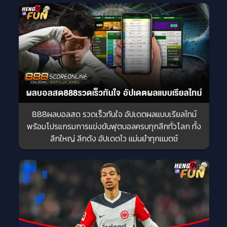
888ผลบอลสด รวดเร็วทันใจ อัปเดตผลแบบเรียลไทม์
พร้อมโปรแกรมการแข่งขันฟุตบอลครบทุกลีกทั่วโลก ทั้ง
ลีกใหญ่ ลีกดัง อัปเดตไว แม่นยำทุกแมตช์