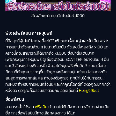
สัญลักษณ์เกมสวีทโบนันซ่า1000
ฟีเจอร์ฟรีสปิน การหมุนฟรี
นี่คือจุดที่ผู้เล่นมีโอกาสที่จะได้รับชัยชนะครั้งใหญ่ และนั่นเป็นเพราะ
การแนะนำตัวคูณล้วน ๆ ในเกมต้นฉบับ ตัวเลขนี้จะสูงถึง x100 แต่
คราวนี้คุณสามารถมีได้มากถึง x1,000 ซึ่งน่าตื่นเต้นมาก
เพื่อกระตุ้นการหมุนฟรี ผู้เล่นจะต้องมี SCATTER อย่างน้อย 4 อัน
และ 3 อันระหว่างฟีเจอร์นี้ เพื่อจะได้หมุนฟรีเพิ่มอีก 5 รอบ เมื่อใด
ก็ตามที่ตัวคูณปรากฏขึ้น ตัวคูณจะยังคงอยู่ในตำแหน่งจนกระทั่ง
สิ้นสุดการพลิกกลับ และค่าของตัวคูณจะถูกนำไปใช้กับการชนะ
ทั้งหมดสำหรับการหมุนครั้งนั้น และถ้าคุณโชคดีที่ได้ตัวคูณมากกว่า
หนึ่งตัว ตัวคูณก็จะรวมเข้าด้วยกัน ลองเล่นที่นี่
Heng99bet
ซื้อฟรีสปิน
สามารถสั่งให้รอบ
ฟรีสปิน
ทำงานได้ทันทีจากเกมหลักโดยจ่ายเงิน
ซื้อ การซื้อฟรีสปินมีทางเลือกสองทาง ได้แก่