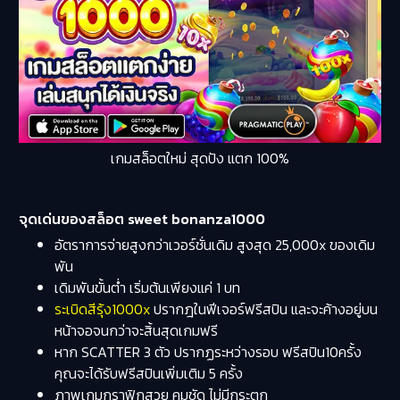
เกมสล็อตใหม่ สุดปัง แตก 100%
จุดเด่นของสล็อต sweet bonanza1000
อัตราการจ่ายสูงกว่าเวอร์ชั่นเดิม สูงสุด 25,000x ของเดิม
พัน
เดิมพันขั้นต่ำ เริ่มต้นเพียงแค่ 1 บท
ระเบิดสีรุ้ง1000x
ปรากฎในฟีเจอร์ฟรีสปิน และจะค้างอยู่บน
หน้าจอจนกว่าจะสิ้นสุดเกมฟรี
หาก SCATTER 3 ตัว ปรากฏระหว่างรอบ ฟรีสปิน10ครั้ง
คุณจะได้รับฟรีสปินเพิ่มเติม 5 ครั้ง
ภาพเกมกราฟิกสวย คมชัด ไม่มีกระตุก