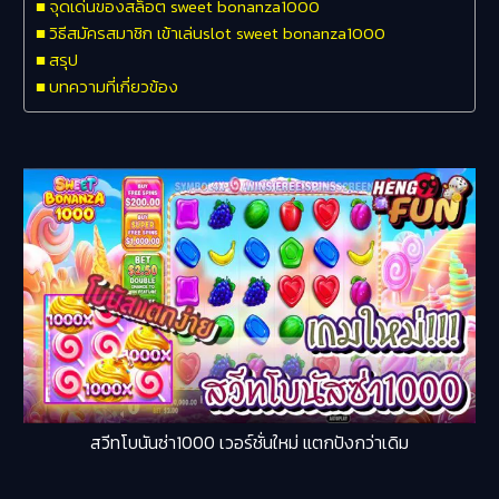
จุดเด่นของสล็อต sweet bonanza1000
วิธีสมัครสมาชิก เข้าเล่นslot sweet bonanza1000
สรุป
บทความที่เกี่ยวข้อง
สวีทโบนันซ่า1000 เวอร์ชั่นใหม่ แตกปังกว่าเดิม