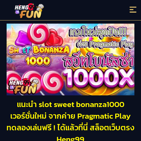
แนะนำ slot sweet bonanza1000
เวอร์ชั่นใหม่ จากค่าย Pragmatic Play
ทดลองเล่นฟรี ! ได้แล้วที่นี่ สล็อตเว็บตรง
Heng99