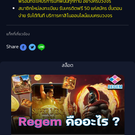
พร้อมที่จะให้บริการนักพนันทุกท่าน อย่างครบวงจร
สมาชิกใหม่ลงทะเบียน รับเครดิตฟรี 50 แค่สมัคร ขั้นตอน
ง่าย รับได้ทันที บริการคาสิโนออนไลน์แบบครบวงจร
แท็กที่เกี่ยวข้อง
Share
สล็อต