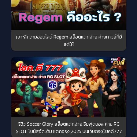
เจาะลึกเกมออนไลน์ Regem สล็อตแตกง่าย ค่ายเกมส์ที่มี
แต่ให้
รีวิว Soccer Glory สล็อตแตกง่าย ธีมฟุตบอล ค่าย RG
SLOT โบนัสจัดเต็ม แตกจริง 2025 บนเว็บตรงโชคดี777