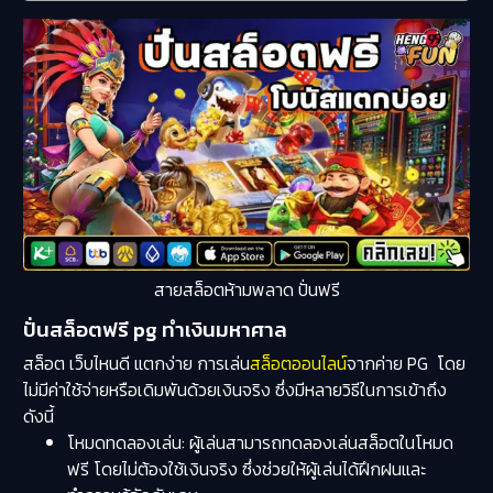
สายสล็อตห้ามพลาด ปั่นฟรี
ปั่นสล็อตฟรี pg ทำเงินมหาศาล
สล็อต เว็บไหนดี แตกง่าย การเล่น
สล็อตออนไลน์
จากค่าย PG โดย
ไม่มีค่าใช้จ่ายหรือเดิมพันด้วยเงินจริง ซึ่งมีหลายวิธีในการเข้าถึง
ดังนี้
โหมดทดลองเล่น
: ผู้เล่นสามารถทดลองเล่นสล็อตในโหมด
ฟรี โดยไม่ต้องใช้เงินจริง ซึ่งช่วยให้ผู้เล่นได้ฝึกฝนและ