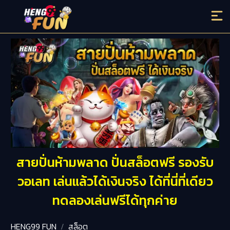
สายปั่นห้ามพลาด ปั่นสล็อตฟรี รองรับ
วอเลท เล่นแล้วได้เงินจริง ได้ที่นี่ที่เดียว
ทดลองเล่นฟรีได้ทุกค่าย
HENG99 FUN
สล็อต