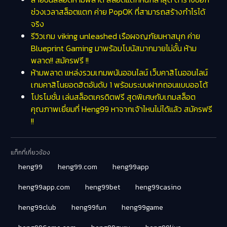
ช่วงเวลาสล็อตแตก ค่าย PopOK ที่สามารถสร้างกำไรได้
จริง
รีวิวเกม viking unleashed เรือผจญภัยมหาสนุก ค่าย
Blueprint Gaming มาพร้อมโบนัสมากมายไม่อั้น ห้าม
พลาด!! สมัครฟรี !!
ห้ามพลาด แหล่งรวมเกมพนันออนไลน์ เว็บคาสิโนออนไลน์
เกมคาสิโนยอดฮิตอันดับ 1 พร้อมระบบฝากถอนแบบออโต้
โปรโมชั่น เล่นสล็อตเครดิตฟรี สุดพิเศษกับเกมสล็อต
คุณภาพเยี่ยมที่ Heng99 หาจากเจ้าไหนไม่ได้แล้ว สมัครฟรี
!!
แท็กที่เกี่ยวข้อง
heng99
heng99.com
heng99app
heng99app.com
heng99bet
heng99casino
heng99club
heng99fun
heng99game