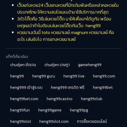
เว็บแท่งหวย24 เว็บแทงหวยที่นักเดิมพันหรือเหล่าคอหวยใน
ประเทศไทย ให้ความสนใจและเข้ามาใช้บริการมากที่สุด
3ตัวโต๊ดคือ วิธีเล่นหวยโต๊ด มาให้เพื่อนๆได้ดูกัน พร้อม
เหตุผลว่าทำไมต้องเล่นหวยโต๊ดกับเว็บ heng99
หวยมาเลวันนี้ toto หวยมาเลย์ magnum หวยมาเลย์ คือ
อะไร เล่นยังไง การแทงหวยมาเลย์
แท็กที่เกี่ยวข้อง
chudjen ชัดเจน
chudjen เจษฎา
gameheng99
heng99
heng99 guru
heng99 live
heng99.com
heng999 เข้าสู่ระบบ
heng999 เครดิต ฟรี
heng99bet
heng99bet.com
heng99casino
heng99club
heng99fun
heng99game
heng99pg
heng99slot
heng99slot.com
การซื้อหวยออนไลน์