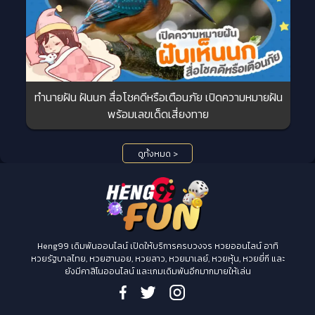
ทำนายฝัน ฝันนก สื่อโชคดีหรือเตือนภัย เปิดความหมายฝัน
พร้อมเลขเด็ดเสี่ยงทาย
ดูทั้งหมด >
Heng99 เดิมพันออนไลน์ เปิดให้บริการครบวงจร หวยออนไลน์ อาทิ
หวยรัฐบาลไทย, หวยฮานอย, หวยลาว, หวยมาเลย์, หวยหุ้น, หวยยี่กี และ
ยังมีคาสิโนออนไลน์ และเกมเดิมพันอีกมากมายให้เล่น