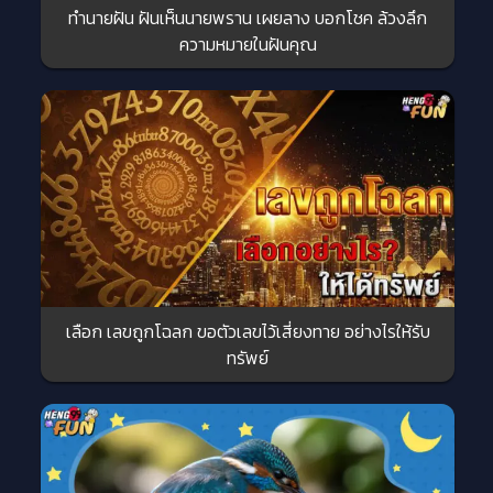
ทำนายฝัน ฝันเห็นนายพราน เผยลาง บอกโชค ล้วงลึก
ความหมายในฝันคุณ
เลือก เลขถูกโฉลก ขอตัวเลขไว้เสี่ยงทาย อย่างไรให้รับ
ทรัพย์