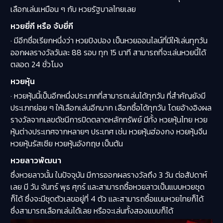
เลือกเล่นเหมือน ๆ กับ หวยรัฐบาลไทยเลย
หวยยี่กี หรือ จับยี่กี
· มีอีกชื่อเรียกหนึ่งว่า หวยปิงปอง เป็นหวยออนไลน์ที่มีให้เล่นทุกวัน
ออกผลรางวัลวันละ 88 รอบ ทุก 15 นาที สามารถที่จะเล่นหวยนี้ได้
ตลอด 24 ชั่วโมง
หวยหุ้น
· หวยหุ้นนี้เป็นอีกหนึ่งประเภทที่สามารถเล่นได้ทุกวัน ที่สำคัญยังมี
ประเภทย่อย ๆ ให้เลือกเล่นอีกมาก เลือกซื้อได้ทุกวัน โดยอ้างอิงผล
รางวัลจากเลขดัชนีการปิดตลาดหลักทรัพย์ มีทั้ง หวยหุ้นไทย หวย
หุ้นต่างประเทศจากหลายๆ ประเทศ เช่น หวยหุ้นฮ่องกง หวยหุ้นจีน
หวยหุ้นรัสเซีย หวยหุ้นอังกฤษ เป็นต้น
หวยลาวพัฒนา
ซึ่งหวยลาวนั้น ในปัจจุบัน มีการออกผลรางวัลถึง 3 วัน ต่อสัปดาห์
เลย มี วัน จันทร์ พุธ ศุกร์ และสามารถซื้อหวยลาวเป็นแบบหวยชุด
ก็ได้ ซึ่งจะมีชุดตัวเลขอยู่ที่ 4 ตัว และสามารถซื้อแบบหวยไทยก็ได้
ซึ่งสามารถเลือกเล่นได้เลย หรือจะเล่นทั้งสองแบบก็ได้