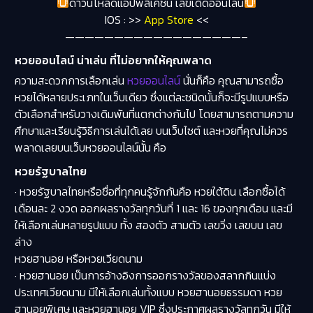
ดาวน์โหลดแอปพลิเคชั่น เลขเด็ดออนไลน์
IOS : >>
App Store
<<
——————————————————–
หวยออนไลน์ น่าเล่น ที่ไม่อยากให้คุณพลาด
ความสะดวกการเลือกเล่น
หวยออนไลน์
นั่นก็คือ คุณสามารถซื้อ
หวยได้หลายประเภทในเว็บเดียว ซึ่งแต่ละชนิดนั้นก็จะมีรูปแบบหรือ
ตัวเลือกสำหรับวางเดิมพันที่แตกต่างกันไป โดยสามารถตามความ
ศึกษาและเรียนรู้วิธีการเล่นได้เลย บนเว็บไซต์ และหวยที่คุณไม่ควร
พลาดเลยบนเว็บหวยออนไลน์นั้น คือ
หวยรัฐบาลไทย
· หวยรัฐบาลไทยหรือชื่อที่ทุกคนรู้จักกันคือ หวยใต้ดิน เลือกซื้อได้
เดือนละ 2 งวด ออกผลรางวัลทุกวันที่ 1 และ 16 ของทุกเดือน และมี
ให้เลือกเล่นหลายรูปแบบ ทั้ง สองตัว สามตัว เลขวิ่ง เลขบน เลข
ล่าง
หวยฮานอย หรือหวยเวียดนาม
· หวยฮานอย เป็นการอ้างอิงการออกรางวัลของสลากกินแบ่ง
ประเทศเวียดนาม มีให้เลือกเล่นทั้งแบบ หวยฮานอยธรรมดา หวย
ฮานอยพิเศษ และหวยฮานอย VIP ซึ่งประกาศผลรางวัลทุกวัน มีให้