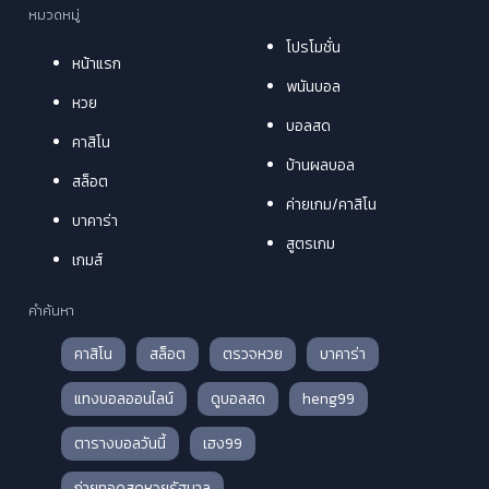
หมวดหมู่
โปรโมชั่น
หน้าแรก
พนันบอล
หวย
บอลสด
คาสิโน
บ้านผลบอล
สล็อต
ค่ายเกม/คาสิโน
บาคาร่า
สูตรเกม
เกมส์
คำค้นหา
คาสิโน
สล็อต
ตรวจหวย
บาคาร่า
แทงบอลออนไลน์
ดูบอลสด
heng99
ตารางบอลวันนี้
เฮง99
ถ่ายทอดสดหวยรัฐบาล