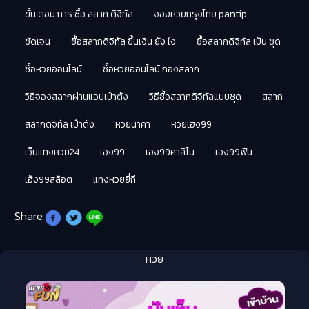
ขั้น ตอน การ ซื้อ สลาก ดิจิทัล
จองหวยกรุงไทย pantip
ชัดเจน
ซื้อสลากดิจิทัล ขึ้นเงิน ยัง ไง
ซื้อสลากดิจิทัล เป็น ชุด
ซื้อหวยออนไลน์
ซื้อหวยออนไลน์ กองสลาก
วิธีจองสลากผ่านแอปเป๋าตัง
วิธีซื้อสลากดิจิทัลแบบชุด
สลาก
สลากดิจิทัล เป๋าตัง
หวยนาคา
หวยเฮง99
เว็บแทงหวย24
เฮง99
เฮง99คาสิโน
เฮง99ฟัน
เฮ็ง99สล็อต
แทงหวยยี่กี
Share
หวย