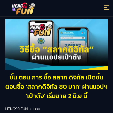
ขั้น ตอน การ ซื้อ สลาก ดิจิทัล เปิดขั้น
ตอนซื้อ ‘สลากดิจิทัล 80 บาท’ ผ่านแอปฯ
‘เป๋าตัง’ เริ่มขาย 2 มิ.ย นี้
HENG99 FUN
หวย