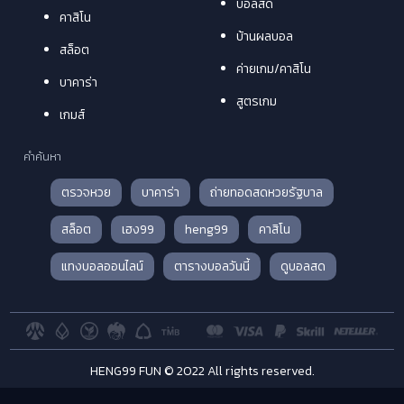
บอลสด
คาสิโน
บ้านผลบอล
สล็อต
ค่ายเกม/คาสิโน
บาคาร่า
สูตรเกม
เกมส์
คำค้นหา
ตรวจหวย
บาคาร่า
ถ่ายทอดสดหวยรัฐบาล
สล็อต
เฮง99
heng99
คาสิโน
แทงบอลออนไลน์
ตารางบอลวันนี้
ดูบอลสด
HENG99 FUN © 2022 All rights reserved.