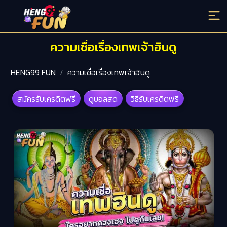
ความเชื่อเรื่องเทพเจ้าฮินดู
HENG99 FUN
ความเชื่อเรื่องเทพเจ้าฮินดู
สมัครรับเครดิตฟรี
ดูบอลสด
วิธีรับเครดิตฟรี