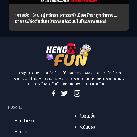
“คายอ้อ” (ลบหลู่ ศรัทธา อาถรรพ์) เมื่อศรัทธาถูกท้าทาย…
อาถรรพ์จึงตื่นขึ้น! เข้าฉายแล้ววันนี้ในโรงภาพยนตร์
Heng99 เดิมพันออนไลน์ เปิดให้บริการครบวงจร หวยออนไลน์ อาทิ
หวยรัฐบาลไทย, หวยฮานอย, หวยลาว, หวยมาเลย์, หวยหุ้น, หวยยี่กี และ
ยังมีคาสิโนออนไลน์ และเกมเดิมพันอีกมากมายให้เล่น
หมวดหมู่
โปรโมชั่น
หน้าแรก
พนันบอล
หวย