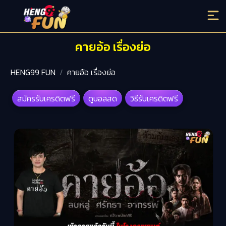
คายอ้อ เรื่องย่อ
HENG99 FUN
คายอ้อ เรื่องย่อ
สมัครรับเครดิตฟรี
ดูบอลสด
วิธีรับเครดิตฟรี