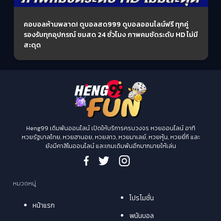
คอบอลห้ามพลาด! ดูบอลสด999 ดูบอลออนไลน์ฟรี ทุกคู่
รองรับทุกอุปกรณ์ ชมสด 24 ชั่วโมง ภาพคมชัดระดับ HD ไม่มี
สะดุด
Heng99 เดิมพันออนไลน์ เปิดให้บริการครบวงจร หวยออนไลน์ อาทิ
หวยรัฐบาลไทย, หวยฮานอย, หวยลาว, หวยมาเลย์, หวยหุ้น, หวยยี่กี และ
ยังมีคาสิโนออนไลน์ และเกมเดิมพันอีกมากมายให้เล่น
หมวดหมู่
โปรโมชั่น
หน้าแรก
พนันบอล