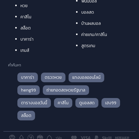
พนันบอล
หวย
บอลสด
คาสิโน
บ้านผลบอล
สล็อต
ค่ายเกม/คาสิโน
บาคาร่า
สูตรเกม
เกมส์
คำค้นหา
บาคาร่า
ตรวจหวย
แทงบอลออนไลน์
heng99
ถ่ายทอดสดหวยรัฐบาล
ตารางบอลวันนี้
คาสิโน
ดูบอลสด
เฮง99
สล็อต