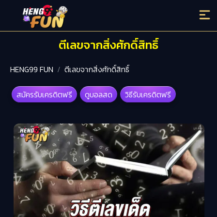
ตีเลขจากสิ่งศักดิ์สิทธิ์
HENG99 FUN
ตีเลขจากสิ่งศักดิ์สิทธิ์
สมัครรับเครดิตฟรี
ดูบอลสด
วิธีรับเครดิตฟรี