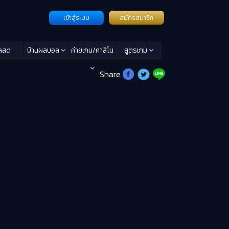
เข้าสู่ระบบ
สมัครสมาชิก
ลสด
บ้านผลบอล
ค่ายเกม/คาสิโน
สูตรเกม
Share