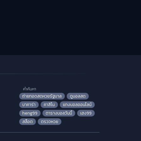
คำค้นหา
ถ่ายทอดสดหวยรัฐบาล
ดูบอลสด
บาคาร่า
คาสิโน
แทงบอลออนไลน์
heng99
ตารางบอลวันนี้
เฮง99
สล็อต
ตรวจหวย