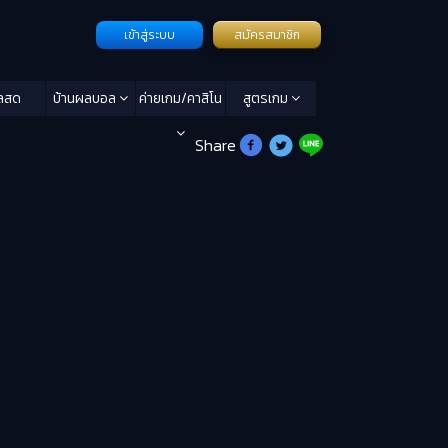
เข้าสู่ระบบ
สมัครสมาชิก
ลสด
บ้านผลบอล
ค่ายเกม/คาสิโน
สูตรเกม
Share