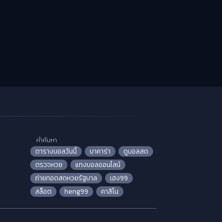
คำค้นหา
ตารางบอลวันนี้
บาคาร่า
ดูบอลสด
ตรวจหวย
แทงบอลออนไลน์
ถ่ายทอดสดหวยรัฐบาล
เฮง99
สล็อต
heng99
คาสิโน