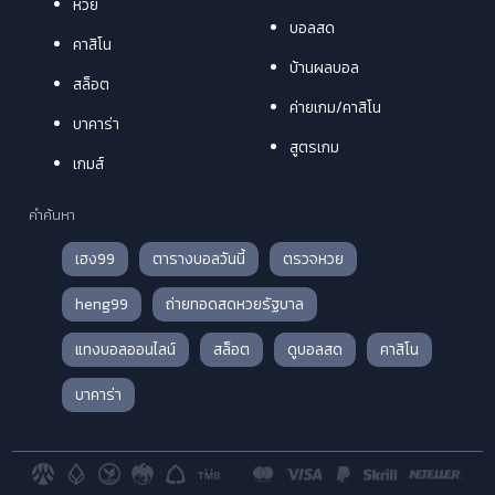
หวย
บอลสด
คาสิโน
บ้านผลบอล
สล็อต
ค่ายเกม/คาสิโน
บาคาร่า
สูตรเกม
เกมส์
คำค้นหา
เฮง99
ตารางบอลวันนี้
ตรวจหวย
heng99
ถ่ายทอดสดหวยรัฐบาล
แทงบอลออนไลน์
สล็อต
ดูบอลสด
คาสิโน
บาคาร่า