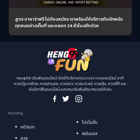
สูตร บาคาร่าฟรี ไม่ต้องสมัคร เราพร้อมให้บริการกับนักพนัน
ทุกคนอย่างเต็มที่ และตลอด 24 ชั่วโมงอีกด้วย
Heng99 เดิมพันออนไลน์ เปิดให้บริการครบวงจร หวยออนไลน์ อาทิ
หวยรัฐบาลไทย, หวยฮานอย, หวยลาว, หวยมาเลย์, หวยหุ้น, หวยยี่กี และ
ยังมีคาสิโนออนไลน์ และเกมเดิมพันอีกมากมายให้เล่น
หมวดหมู่
โปรโมชั่น
หน้าแรก
พนันบอล
หวย