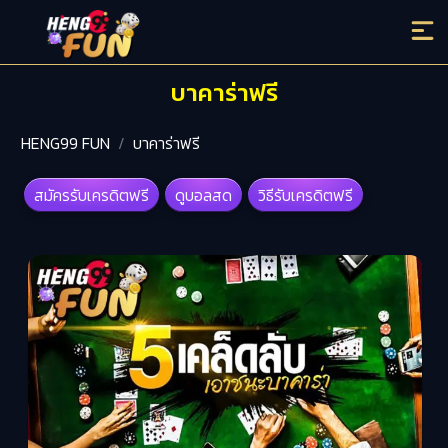
บาคาร่าฟรี
HENG99 FUN
บาคาร่าฟรี
สมัครรับเครดิตฟรี
ดูบอลสด
วิธีรับเครดิตฟรี