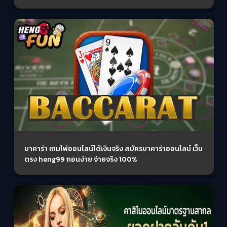
บาคาร่า เกมไพ่ออนไลน์ได้เงินจริง สมัครบาคาร่าออนไลน์ เว็บ
ตรง heng99 ถอนง่าย จ่ายจริง 100%