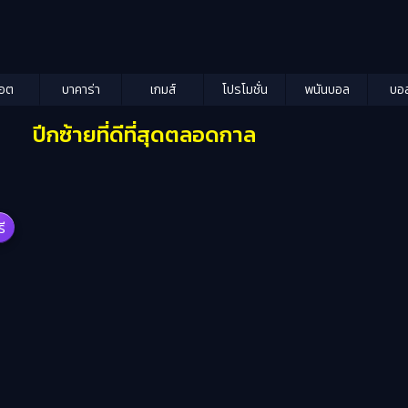
็อต
บาคาร่า
เกมส์
โปรโมชั่น
พนันบอล
บอ
ปีกซ้ายที่ดีที่สุดตลอดกาล
รี