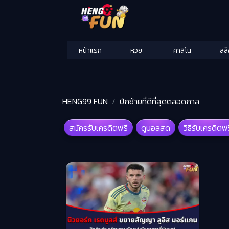
หน้าแรก
หวย
คาสิโน
สล
HENG99 FUN
ปีกซ้ายที่ดีที่สุดตลอดกาล
สมัครรับเครดิตฟรี
ดูบอลสด
วิธีรับเครดิตฟ