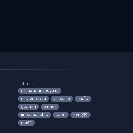
คำค้นหา
ถ่ายทอดสดหวยรัฐบาล
ตารางบอลวันนี้
ตรวจหวย
คาสิโน
ดูบอลสด
บาคาร่า
แทงบอลออนไลน์
สล็อต
heng99
เฮง99