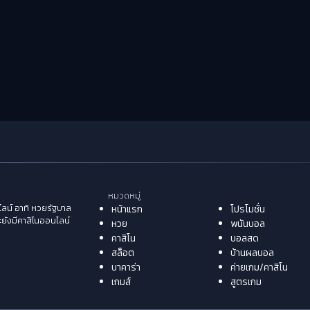
หมวดหมู่
ลน์ อาทิ หวยรัฐบาล
หน้าแรก
โปรโมชั่น
ะยังมีคาสิโนออนไลน์
หวย
พนันบอล
คาสิโน
บอลสด
สล็อต
บ้านผลบอล
บาคาร่า
ค่ายเกม/คาสิโน
เกมส์
สูตรเกม