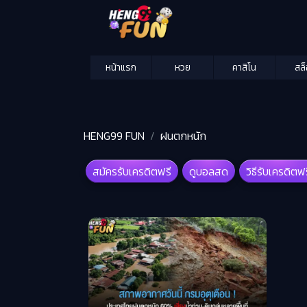
หน้าแรก
หวย
คาสิโน
สล
HENG99 FUN
ฝนตกหนัก
สมัครรับเครดิตฟรี
ดูบอลสด
วิธีรับเครดิตฟ