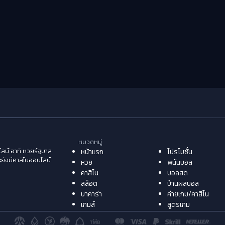
หมวดหมู่
ลน์ อาทิ หวยรัฐบาล
หน้าแรก
โปรโมชั่น
ะยังมีคาสิโนออนไลน์
หวย
พนันบอล
คาสิโน
บอลสด
สล็อต
บ้านผลบอล
บาคาร่า
ค่ายเกม/คาสิโน
เกมส์
สูตรเกม