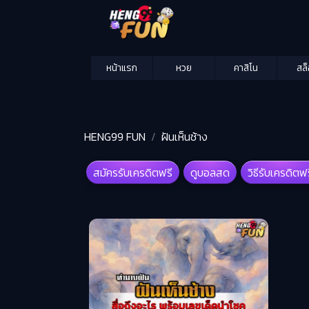
หน้าแรก
หวย
คาสิโน
สล
HENG99 FUN
ฝันเห็นช้าง
สมัครรับเครดิตฟรี
ดูบอลสด
วิธีรับเครดิตฟ