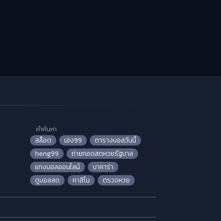
คำค้นหา
สล็อต
เฮง99
ตารางบอลวันนี้
heng99
ถ่ายทอดสดหวยรัฐบาล
แทงบอลออนไลน์
บาคาร่า
ดูบอลสด
คาสิโน
ตรวจหวย