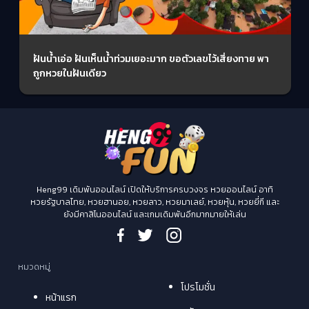
ฝันน้ำเอ่อ ฝันเห็นน้ำท่วมเยอะมาก ขอตัวเลขไว้เสี่ยงทาย พา
ถูกหวยในฝันเดียว
Heng99 เดิมพันออนไลน์ เปิดให้บริการครบวงจร หวยออนไลน์ อาทิ
หวยรัฐบาลไทย, หวยฮานอย, หวยลาว, หวยมาเลย์, หวยหุ้น, หวยยี่กี และ
ยังมีคาสิโนออนไลน์ และเกมเดิมพันอีกมากมายให้เล่น
หมวดหมู่
โปรโมชั่น
หน้าแรก