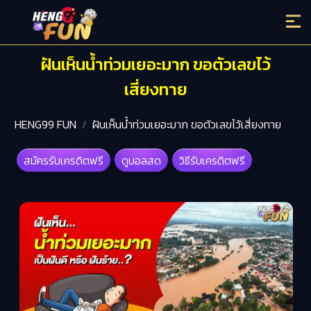
ฝันเห็นน้ำท่วมเยอะมาก ขอตัวเลขไว้
เสี่ยงทาย
HENG99 FUN
ฝันเห็นน้ำท่วมเยอะมาก ขอตัวเลขไว้เสี่ยงทาย
สมัครรับเครดิตฟรี
ดูบอลสด
วิธีรับเครดิตฟรี