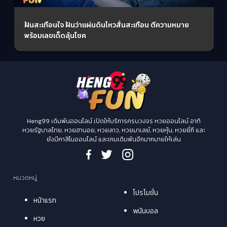
ฝันสะเทือนใจ ฝันว่าแผ่นดินไหวสั่นสะเทือน ตีความหมาย
พร้อมเลขเด็ดลุ้นโชค
Heng99 เดิมพันออนไลน์ เปิดให้บริการครบวงจร หวยออนไลน์ อาทิ
หวยรัฐบาลไทย, หวยฮานอย, หวยลาว, หวยมาเลย์, หวยหุ้น, หวยยี่กี และ
ยังมีคาสิโนออนไลน์ และเกมเดิมพันอีกมากมายให้เล่น
หมวดหมู่
โปรโมชั่น
หน้าแรก
พนันบอล
หวย