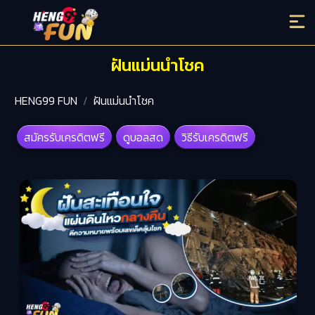
ฝันแม่นนำโชค
HENG99 FUN
ฝันแม่นนำโชค
สมัครรับเครดิตฟรี
ดูบอลสด
วิธีรับเครดิตฟรี