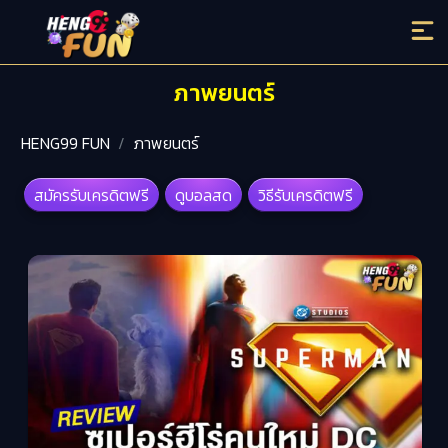
ภาพยนตร์
HENG99 FUN
ภาพยนตร์
สมัครรับเครดิตฟรี
ดูบอลสด
วิธีรับเครดิตฟรี