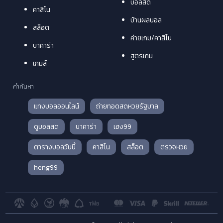
บอลสด
คาสิโน
บ้านผลบอล
สล็อต
ค่ายเกม/คาสิโน
บาคาร่า
สูตรเกม
เกมส์
คำค้นหา
แทงบอลออนไลน์
ถ่ายทอดสดหวยรัฐบาล
ดูบอลสด
บาคาร่า
เฮง99
ตารางบอลวันนี้
คาสิโน
สล็อต
ตรวจหวย
heng99