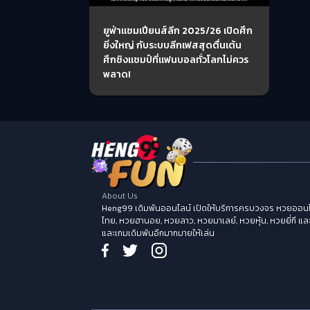
ยูฟ่าแชมเปียนส์ลีก 2025/26 เปิดศึก
ยิ่งใหญ่ กับระบบลีกเฟสสุดตื่นเต้น
ศึกชิงแชมป์ที่แฟนบอลทั่วโลกไม่ควร
พลาด!
About Us
Heng99 เดิมพันออนไลน์ เปิดให้บริการครบวงจร หวยออนไ
ไทย, หวยฮานอย, หวยลาว, หวยมาเลย์, หวยหุ้น, หวยยี่กี แล
และเกมเดิมพันอีกมากมายให้เล่น