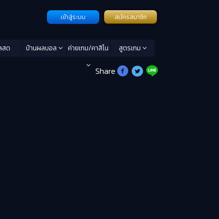
เข้าสู่ระบบ
สมัครสมาชิก
ลสด
บ้านผลบอล
ค่ายเกม/คาสิโน
สูตรเกม
Share