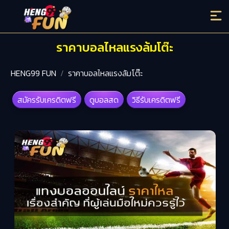
ราคาบอลไหลแรงล้มโต๊ะ
HENG99 FUN
ราคาบอลไหลแรงล้มโต๊ะ
สมัครรับเครดิตฟรี
ดูบอลสด
วิธีรับเครดิตฟรี