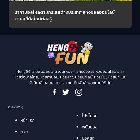
ราคาบอลไหลตามกระแสต่างประเทศ แทงบอลออนไลน์
ง่ายๆที่มือใหม่ต้องรู้
Heng99 เดิมพันออนไลน์ เปิดให้บริการครบวงจร หวยออนไลน์ อาทิ
หวยรัฐบาลไทย, หวยฮานอย, หวยลาว, หวยมาเลย์, หวยหุ้น, หวยยี่กี และ
ยังมีคาสิโนออนไลน์ และเกมเดิมพันอีกมากมายให้เล่น
หมวดหมู่
โปรโมชั่น
หน้าแรก
พนันบอล
หวย
บอลสด