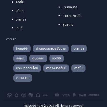
คาสิโน
บ้านผลบอล
สล็อต
ค่ายเกม/คาสิโน
บาคาร่า
สูตรเกม
เกมส์
คำค้นหา
heng99
ถ่ายทอดสดหวยรัฐบาล
บาคาร่า
สล็อต
ดูบอลสด
เฮง99
แทงบอลออนไลน์
ตารางบอลวันนี้
คาสิโน
ตรวจหวย
HENG99 FUN © 2022 All rights reserved.