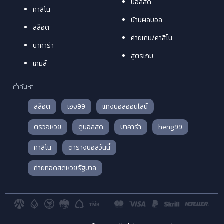
บอลสด
คาสิโน
บ้านผลบอล
สล็อต
ค่ายเกม/คาสิโน
บาคาร่า
สูตรเกม
เกมส์
คำค้นหา
สล็อต
เฮง99
แทงบอลออนไลน์
ตรวจหวย
ดูบอลสด
บาคาร่า
heng99
คาสิโน
ตารางบอลวันนี้
ถ่ายทอดสดหวยรัฐบาล