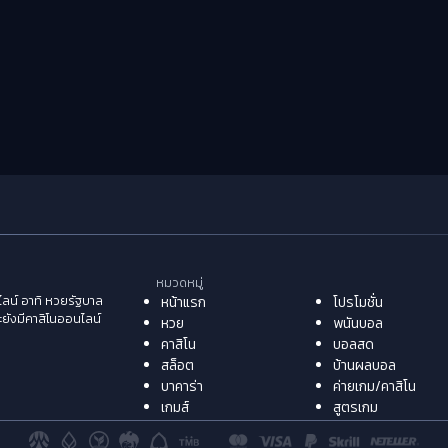
หมวดหมู่
ลน์ อาทิ หวยรัฐบาล
หน้าแรก
โปรโมชั่น
ะยังมีคาสิโนออนไลน์
หวย
พนันบอล
คาสิโน
บอลสด
สล็อต
บ้านผลบอล
บาคาร่า
ค่ายเกม/คาสิโน
เกมส์
สูตรเกม