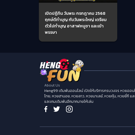
เปิดปฏิทิน วันพระ กรกฎาคม 2568
ฤกษ์ดีทำบุญ กับวันพระใหญ่ เตรียม
ตัวไปทำบุญ อาสาฬหบูชา และเข้า
พรรษา
About Us
Heng99 เดิมพันออนไลน์ เปิดให้บริการครบวงจร หวยออนไ
ไทย, หวยฮานอย, หวยลาว, หวยมาเลย์, หวยหุ้น, หวยยี่กี แล
และเกมเดิมพันอีกมากมายให้เล่น