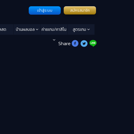
เข้าสู่ระบบ
สมัครสมาชิก
ลสด
บ้านผลบอล
ค่ายเกม/คาสิโน
สูตรเกม
Share