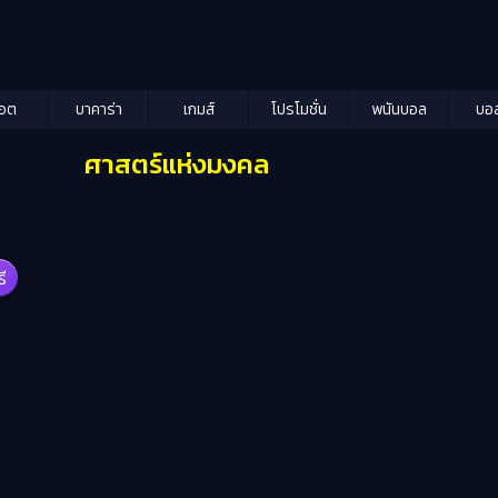
็อต
บาคาร่า
เกมส์
โปรโมชั่น
พนันบอล
บอ
ศาสตร์แห่งมงคล
รี