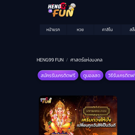
หน้าแรก
หวย
คาสิโน
สล
HENG99 FUN
ศาสตร์แห่งมงคล
สมัครรับเครดิตฟรี
ดูบอลสด
วิธีรับเครดิตฟ