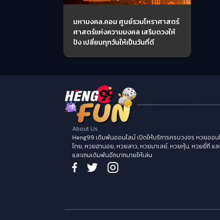
มหามงคล.คอม ศูนย์รวมโหราศาสตร์
ศาสตร์แห่งความมงคล เสริมดวงให้
ปัง เปลี่ยนทุกวันให้เป็นวันที่ดี
About Us
Heng99 เดิมพันออนไลน์ เปิดให้บริการครบวงจร หวยออนไ
ไทย, หวยฮานอย, หวยลาว, หวยมาเลย์, หวยหุ้น, หวยยี่กี แล
และเกมเดิมพันอีกมากมายให้เล่น