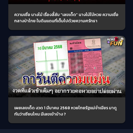
ความเชื่อ นางไม้ เรื่องลี้ลับ “เลขเด็ด” นางไม้ใบ้หวย ความเชื่อ
กลางป่าไทย ในดินแดนที่เต็มไปด้วยความศรัทธา
เผยเลขเด็ด งวด 1 มีนาคม 2568 หวยไทยรัฐแม่จำเนียร มาดู
กันว่าเซียนไหน มีเลขเข้าบ้าง ?