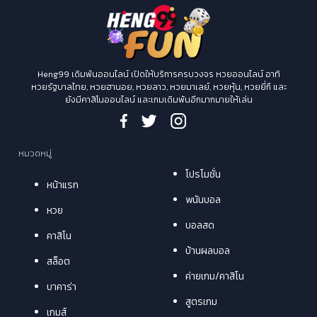
Heng99 เดิมพันออนไลน์ เปิดให้บริการครบวงจร หวยออนไลน์ อาทิ
หวยรัฐบาลไทย, หวยฮานอย, หวยลาว, หวยมาเลย์, หวยหุ้น, หวยยี่กี และ
ยังมีคาสิโนออนไลน์ และเกมเดิมพันอีกมากมายให้เล่น
หมวดหมู่
โปรโมชั่น
หน้าแรก
พนันบอล
หวย
บอลสด
คาสิโน
บ้านผลบอล
สล็อต
ค่ายเกม/คาสิโน
บาคาร่า
สูตรเกม
เกมส์