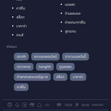
บอลสด
คาสิโน
บ้านผลบอล
สล็อต
ค่ายเกม/คาสิโน
บาคาร่า
สูตรเกม
เกมส์
คำค้นหา
เฮง99
แทงบอลออนไลน์
ตารางบอลวันนี้
ตรวจหวย
heng99
ดูบอลสด
ถ่ายทอดสดหวยรัฐบาล
สล็อต
บาคาร่า
คาสิโน