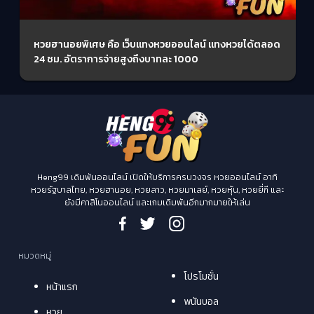
หวยฮานอยพิเศษ คือ เว็บแทงหวยออนไลน์ แทงหวยได้ตลอด
24 ชม. อัตราการจ่ายสูงถึงบาทละ 1000
Heng99 เดิมพันออนไลน์ เปิดให้บริการครบวงจร หวยออนไลน์ อาทิ
หวยรัฐบาลไทย, หวยฮานอย, หวยลาว, หวยมาเลย์, หวยหุ้น, หวยยี่กี และ
ยังมีคาสิโนออนไลน์ และเกมเดิมพันอีกมากมายให้เล่น
หมวดหมู่
โปรโมชั่น
หน้าแรก
พนันบอล
หวย