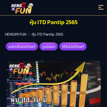
หุ้น ITD Pantip 2565
HENG99 FUN
หุ้น ITD Pantip 2565
สมัครรับเครดิตฟรี
ดูบอลสด
วิธีรับเครดิตฟรี