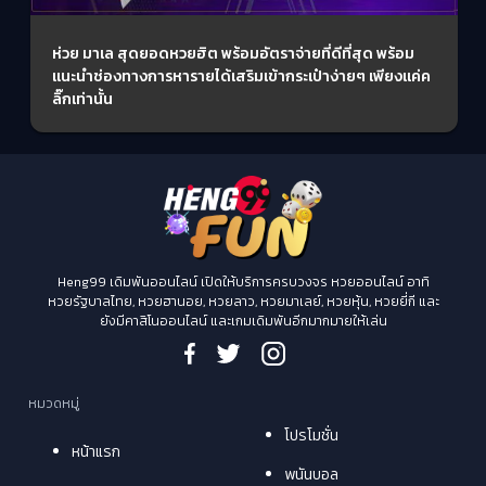
ห่วย มาเล สุดยอดหวยฮิต พร้อมอัตราจ่ายที่ดีที่สุด พร้อม
แนะนำช่องทางการหารายได้เสริมเข้ากระเป๋าง่ายๆ เพียงแค่ค
ลิ๊กเท่านั้น
Heng99 เดิมพันออนไลน์ เปิดให้บริการครบวงจร หวยออนไลน์ อาทิ
หวยรัฐบาลไทย, หวยฮานอย, หวยลาว, หวยมาเลย์, หวยหุ้น, หวยยี่กี และ
ยังมีคาสิโนออนไลน์ และเกมเดิมพันอีกมากมายให้เล่น
หมวดหมู่
โปรโมชั่น
หน้าแรก
พนันบอล