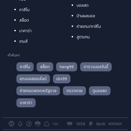
บอลสด
คาสิโน
บ้านผลบอล
สล็อต
ค่ายเกม/คาสิโน
บาคาร่า
สูตรเกม
เกมส์
คำค้นหา
คาสิโน
สล็อต
heng99
ตารางบอลวันนี้
แทงบอลออนไลน์
เฮง99
ถ่ายทอดสดหวยรัฐบาล
ตรวจหวย
ดูบอลสด
บาคาร่า