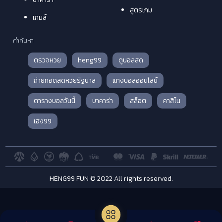
สูตรเกม
เกมส์
คำค้นหา
ตรวจหวย
heng99
ดูบอลสด
ถ่ายทอดสดหวยรัฐบาล
แทงบอลออนไลน์
ตารางบอลวันนี้
บาคาร่า
สล็อต
คาสิโน
เฮง99
HENG99 FUN © 2022 All rights reserved.