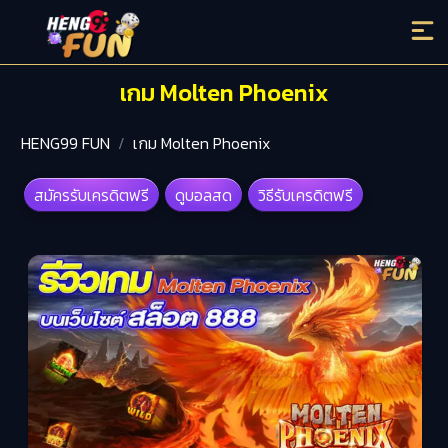
เกม Molten Phoenix
HENG99 FUN
เกม Molten Phoenix
สมัครรับเครดิตฟรี
ดูบอลสด
วิธีรับเครดิตฟรี