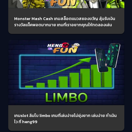
Monster Mash Cash เกมสล็อตแนวสยองขวัญ ลุ้นรับเงิน
รางวัลแจ็คพอตมากมาย เกมที่เราอยากคุณให้ทดลองเล่น
เกมslot ลิมโบ limbo เกมที่เล่นง่ายไม่ยุ่งยาก เล่นง่าย ทำเงิน
ไว ที่ heng99