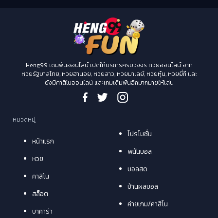
Heng99 เดิมพันออนไลน์ เปิดให้บริการครบวงจร หวยออนไลน์ อาทิ
หวยรัฐบาลไทย, หวยฮานอย, หวยลาว, หวยมาเลย์, หวยหุ้น, หวยยี่กี และ
ยังมีคาสิโนออนไลน์ และเกมเดิมพันอีกมากมายให้เล่น
หมวดหมู่
โปรโมชั่น
หน้าแรก
พนันบอล
หวย
บอลสด
คาสิโน
บ้านผลบอล
สล็อต
ค่ายเกม/คาสิโน
บาคาร่า